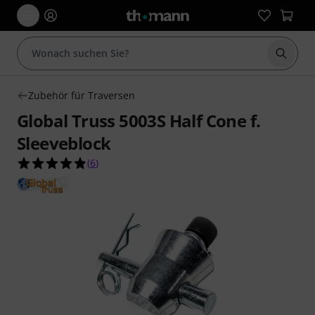
Suche 
Zubehör für Traversen
Global Truss 5003S Half Cone f.
Sleeveblock
4.8 von 5 Sternen aus 6 Kundenbewertungen
(
6
)