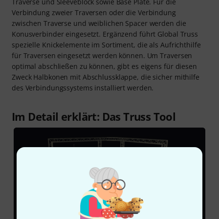
Traverse und Sleeveblock sowie Base Plate. Für die
Verbindung zweier Traversen oder die Verbindung
zwischen Traverse und weiblichen Spacer werden die
Konusverbinder eingesetzt. Ergänzend führt Global Truss
spezielle Knickelemente im Sortiment, die als Aufrichthilfe
für Traversen eingesetzt werden können. Um Traversen
optimal abschließen zu können, gibt es eigens für diesen
Zweck Halbkonen mit Abschlussklappe, die sicher mithilfe
des Verbindungssystems installiert werden.
Im Detail erklärt: Das Truss Tool