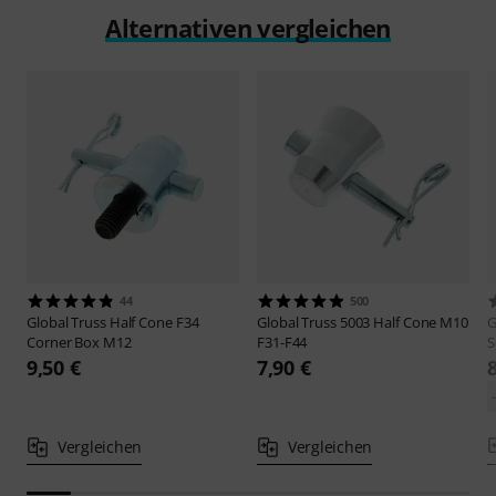
Alternativen vergleichen
44
500
Global Truss
Half Cone F34
Global Truss
5003 Half Cone M10
G
Corner Box M12
F31-F44
S
9,50 €
7,90 €
Vergleichen
Vergleichen