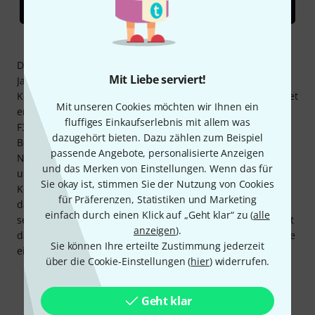
Das erste TrussTool erschien im Jahr 2006 und war über
Mit Liebe serviert!
Jahre hinweg die erste Wahl, um schnell und einfach
Konstruktionen zu realisieren. Das neue TrussTool 3.0 bietet
Mit unseren Cookies möchten wir Ihnen ein
erstmals 3D-Ansichten aller Bauteile aus den Serien F32,
fluffiges Einkaufserlebnis mit allem was
F33 und F34, dazugehörig auch Spacer, Kreise und
dazugehört bieten. Dazu zählen zum Beispiel
Bodenplatten. Eine intuitive Benutzeroberfläche hilft allen
passende Angebote, personalisierte Anzeigen
Nutzern dabei ihre Konstruktionen in sehr kurzer Zeit
und das Merken von Einstellungen. Wenn das für
umzusetzen. Mithilfe eines Benutzeraccounts können alle
Sie okay ist, stimmen Sie der Nutzung von Cookies
Konstruktionen gespeichert werden, sodass zu jeder Zeit
für Präferenzen, Statistiken und Marketing
darauf zurückgegriffen werden kann. Um die Ausmaße
einfach durch einen Klick auf „Geht klar“ zu (
alle
seiner Konstruktion nicht aus den Augen zu verlieren, stellt
anzeigen
).
das TrussTool alle Abmessungen, das Gesamtgewicht sowie
Sie können Ihre erteilte Zustimmung jederzeit
eine detaillierte Bauteilliste bereit.
über die Cookie-Einstellungen (
hier
) widerrufen.
Geht klar