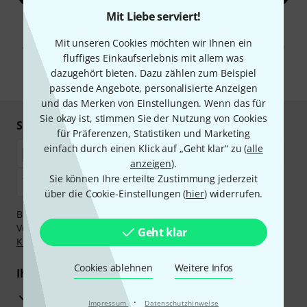
Mit Liebe serviert!
Mit Klick auf „Jetzt anmelden“ stimmen Sie dem Erhalt von E-Mail-
Werbung und einer Messung des E-Mail-Nutzungsverhaltens zu. Die
Mit unseren Cookies möchten wir Ihnen ein
Abmeldung ist jederzeit möglich. Weitere Informationen finden Sie in
unseren
Datenschutzhinweisen
.
fluffiges Einkaufserlebnis mit allem was
dazugehört bieten. Dazu zählen zum Beispiel
* Pflichtfeld
passende Angebote, personalisierte Anzeigen
und das Merken von Einstellungen. Wenn das für
Sie okay ist, stimmen Sie der Nutzung von Cookies
Sicher einkaufen & bezahlen
für Präferenzen, Statistiken und Marketing
einfach durch einen Klick auf „Geht klar“ zu (
alle
anzeigen
).
Sie können Ihre erteilte Zustimmung jederzeit
über die Cookie-Einstellungen (
hier
) widerrufen.
Bezahlen Sie vertraulich und sicher per Nachnahme,
Vorkasse, PayPal, Amazon Pay,
Klarna Sofort bezahlen
,
Geht klar
Klarna Ratenzahlung
oder Kreditkarte.
Cookies ablehnen
Weitere Infos
Ihre Vorteile
3 Jahre Thomann Garantie
·
Impressum
Datenschutzhinweise