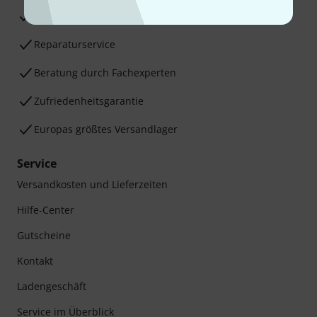
30 Tage Money-Back-Garantie
Reparaturservice
Beratung durch Fachexperten
Zufriedenheitsgarantie
Europas größtes Versandlager
Service
Versandkosten und Lieferzeiten
Hilfe-Center
Gutscheine
Kontakt
Ladengeschäft
Service im Überblick