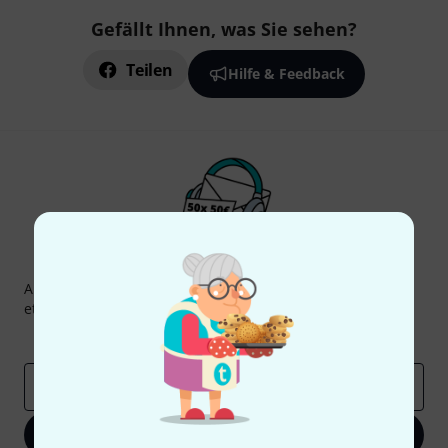
Gefällt Ihnen, was Sie sehen?
Teilen
Hilfe & Feedback
Thomann Newsletter
Abonniere den Thomann Newsletter und gewinne mit
etwas Glück einen von
50 Gutscheinen
über jeweils
50€
!
Inspirierende Beiträge
Deals
Thomann Insights
E-Mail-Adresse
*
Jetzt anmelden