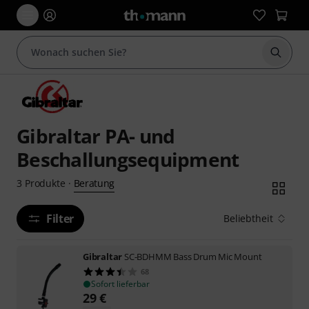
Suche 
Gibraltar PA- und
Beschallungsequipment
Beratung
3
Produkte
·
Filter
Beliebtheit
Gibraltar
SC-BDHMM Bass Drum Mic Mount
68
Sofort lieferbar
29
€