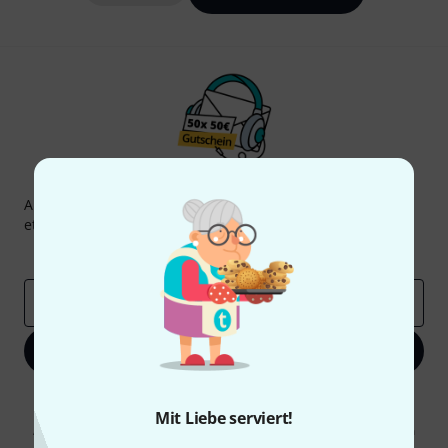
Thomann Newsletter
Abonniere den Thomann Newsletter und gewinne mit
etwas Glück einen von
50 Gutscheinen
über jeweils
50€
!
Inspirierende Beiträge
Deals
Thomann Insights
E-Mail-Adresse
*
Jetzt anmelden
Mit Klick auf „Jetzt anmelden“ stimmen Sie dem Erhalt von E-Mail-
Werbung und einer Messung des E-Mail-Nutzungsverhaltens zu. Die
Mit Liebe serviert!
Abmeldung ist jederzeit möglich. Weitere Informationen finden Sie in
unseren
Datenschutzhinweisen
.