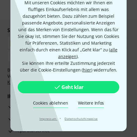
Mit unseren Cookies möchten wir Ihnen ein
fluffiges Einkaufserlebnis mit allem was
* Pflichtfeld
dazugehört bieten. Dazu zählen zum Beispiel
passende Angebote, personalisierte Anzeigen
und das Merken von Einstellungen. Wenn das für
Sicher einkaufen & bezahlen
Sie okay ist, stimmen Sie der Nutzung von Cookies
für Präferenzen, Statistiken und Marketing
einfach durch einen Klick auf „Geht klar“ zu (
alle
anzeigen
).
Sie können Ihre erteilte Zustimmung jederzeit
Bezahlen Sie vertraulich und sicher per Nachnahme,
über die Cookie-Einstellungen (
hier
) widerrufen.
Vorkasse, PayPal, Amazon Pay,
Klarna Sofort bezahlen
,
Klarna Ratenzahlung
oder Kreditkarte.
Geht klar
Ihre Vorteile
Cookies ablehnen
Weitere Infos
3 Jahre Thomann Garantie
30 Tage Money-Back-Garantie
·
Impressum
Datenschutzhinweise
Reparaturservice