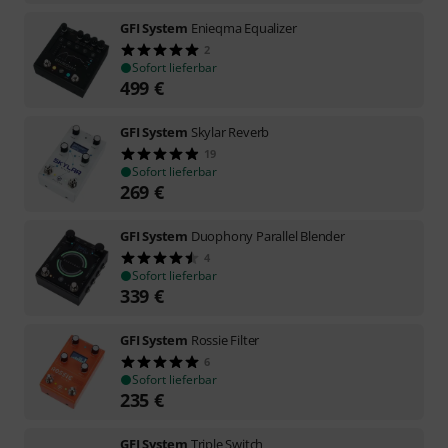
GFI System
Enieqma Equalizer
2
Sofort lieferbar
499
€
GFI System
Skylar Reverb
19
Sofort lieferbar
269
€
GFI System
Duophony Parallel Blender
4
Sofort lieferbar
339
€
GFI System
Rossie Filter
6
Sofort lieferbar
235
€
GFI System
Triple Switch