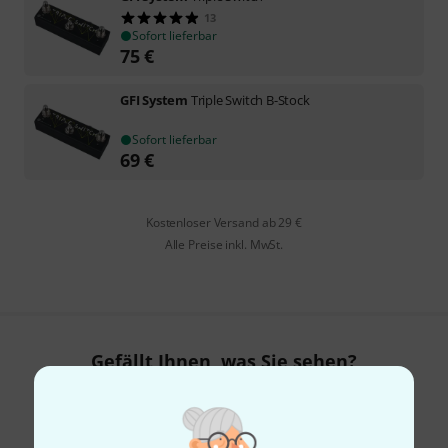
13
Sofort lieferbar
75
€
GFI System
Triple Switch B-Stock
Sofort lieferbar
69
€
Kostenloser Versand ab 29 €
Alle Preise inkl. MwSt.
Gefällt Ihnen, was Sie sehen?
Teilen
Hilfe & Feedback