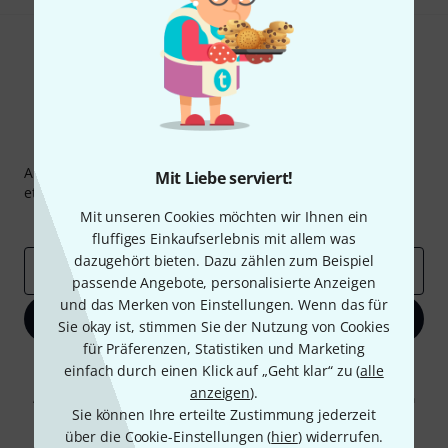
Thomann Newsletter
Abonniere den Thomann Newsletter und gewinne mit
Mit Liebe serviert!
etwas Glück einen von
50 Gutscheinen
über jeweils
50€
!
Mit unseren Cookies möchten wir Ihnen ein
Inspirierende Beiträge
Deals
Thomann Insights
fluffiges Einkaufserlebnis mit allem was
dazugehört bieten. Dazu zählen zum Beispiel
E-Mail-Adresse
*
passende Angebote, personalisierte Anzeigen
und das Merken von Einstellungen. Wenn das für
Jetzt anmelden
Sie okay ist, stimmen Sie der Nutzung von Cookies
für Präferenzen, Statistiken und Marketing
Mit Klick auf „Jetzt anmelden“ stimmen Sie dem Erhalt von E-Mail-
einfach durch einen Klick auf „Geht klar“ zu (
alle
Werbung und einer Messung des E-Mail-Nutzungsverhaltens zu. Die
anzeigen
).
Abmeldung ist jederzeit möglich. Weitere Informationen finden Sie in
Sie können Ihre erteilte Zustimmung jederzeit
unseren
Datenschutzhinweisen
.
über die Cookie-Einstellungen (
hier
) widerrufen.
* Pflichtfeld