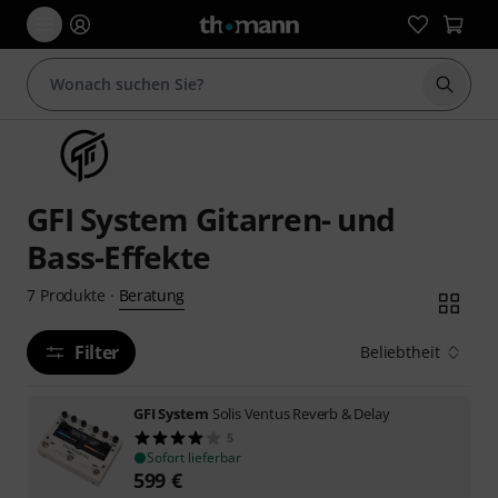
Suche 
GFI System Gitarren- und
Bass-Effekte
Beratung
7
Produkte
·
Filter
Beliebtheit
GFI System
Solis Ventus Reverb & Delay
5
Sofort lieferbar
599
€