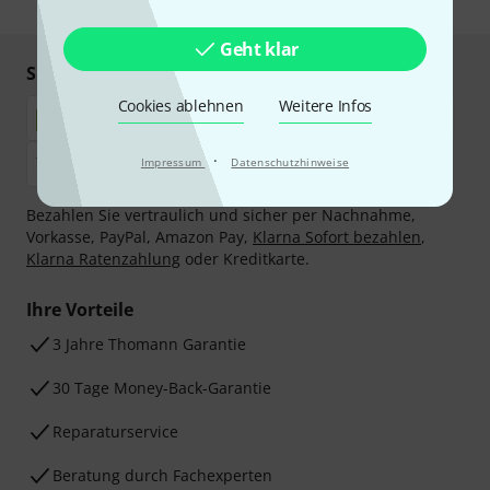
Geht klar
Sicher einkaufen & bezahlen
Cookies ablehnen
Weitere Infos
·
Impressum
Datenschutzhinweise
Bezahlen Sie vertraulich und sicher per Nachnahme,
Vorkasse, PayPal, Amazon Pay,
Klarna Sofort bezahlen
,
Klarna Ratenzahlung
oder Kreditkarte.
Ihre Vorteile
3 Jahre Thomann Garantie
30 Tage Money-Back-Garantie
Reparaturservice
Beratung durch Fachexperten