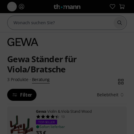
Suche 
Gewa Ständer für
Viola/Bratsche
Beratung
3
Produkte
·
Filter
Beliebtheit
Gewa
Violin & Viola Stand Wood
13
TOP-SELLER
Sofort lieferbar
33
€