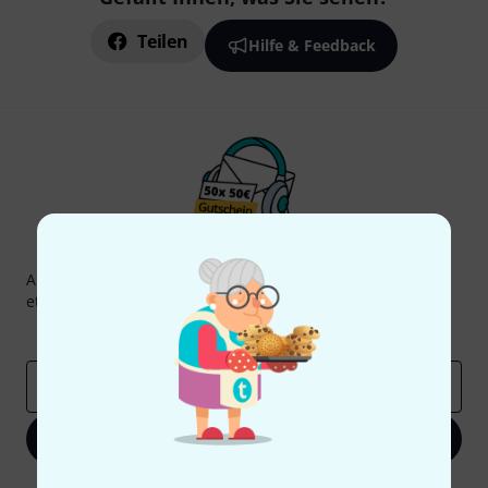
Teilen
Hilfe & Feedback
Thomann Newsletter
Abonniere den Thomann Newsletter und gewinne mit
etwas Glück einen von
50 Gutscheinen
über jeweils
50€
!
Inspirierende Beiträge
Deals
Thomann Insights
E-Mail-Adresse
*
Jetzt anmelden