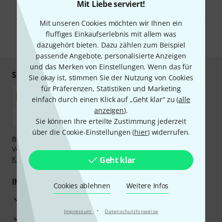
Mit Klick auf „Jetzt anmelden“ stimmen Sie dem Erhalt von E-Mail-
Mit Liebe serviert!
Werbung und einer Messung des E-Mail-Nutzungsverhaltens zu. Die
Abmeldung ist jederzeit möglich. Weitere Informationen finden Sie in
Mit unseren Cookies möchten wir Ihnen ein
unseren
Datenschutzhinweisen
.
fluffiges Einkaufserlebnis mit allem was
* Pflichtfeld
dazugehört bieten. Dazu zählen zum Beispiel
passende Angebote, personalisierte Anzeigen
und das Merken von Einstellungen. Wenn das für
Sicher einkaufen & bezahlen
Sie okay ist, stimmen Sie der Nutzung von Cookies
für Präferenzen, Statistiken und Marketing
einfach durch einen Klick auf „Geht klar“ zu (
alle
anzeigen
).
Sie können Ihre erteilte Zustimmung jederzeit
über die Cookie-Einstellungen (
hier
) widerrufen.
Bezahlen Sie vertraulich und sicher per Nachnahme,
Vorkasse, PayPal, Amazon Pay,
Klarna Sofort bezahlen
,
Klarna Ratenzahlung
oder Kreditkarte.
Geht klar
Ihre Vorteile
Cookies ablehnen
Weitere Infos
3 Jahre Thomann Garantie
·
Impressum
Datenschutzhinweise
30 Tage Money-Back-Garantie