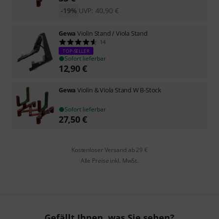
-19%
UVP:
40,90
€
Gewa
Violin Stand / Viola Stand
14
TOP-SELLER
Sofort lieferbar
12,90
€
Gewa
Violin & Viola Stand W B-Stock
Sofort lieferbar
27,50
€
Kostenloser Versand ab 29 €
Alle Preise inkl. MwSt.
Gefällt Ihnen, was Sie sehen?