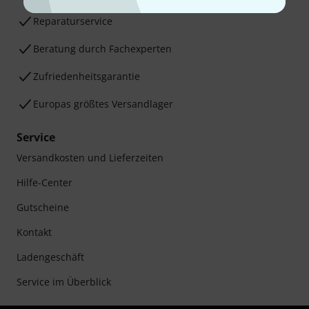
Reparaturservice
Beratung durch Fachexperten
Zufriedenheitsgarantie
Europas größtes Versandlager
Service
Versandkosten und Lieferzeiten
Hilfe-Center
Gutscheine
Kontakt
Ladengeschäft
Service im Überblick