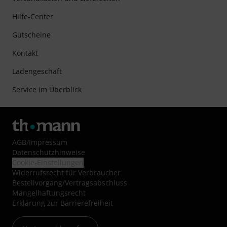
Hilfe-Center
Gutscheine
Kontakt
Ladengeschäft
Service im Überblick
AGB
/
Impressum
Datenschutzhinweise
Cookie-Einstellungen
Widerrufsrecht für Verbraucher
Bestellvorgang/Vertragsabschluss
Mängelhaftungsrecht
Erklärung zur Barrierefreiheit