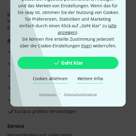
und das Merken von Einstellungen. Wenn das für
Sie okay ist, stimmen Sie der Nutzung von Cookies
Bezahlen Sie vertraulich und sicher per Nachnahme,
für Präferenzen, Statistiken und Marketing
Vorkasse, PayPal, Amazon Pay,
Klarna Sofort bezahlen
,
einfach durch einen Klick auf „Geht klar“ zu (
alle
Klarna Ratenzahlung
oder Kreditkarte.
anzeigen
).
Sie können Ihre erteilte Zustimmung jederzeit
Ihre Vorteile
über die Cookie-Einstellungen (
hier
) widerrufen.
3 Jahre Thomann Garantie
Geht klar
30 Tage Money-Back-Garantie
Reparaturservice
Cookies ablehnen
Weitere Infos
Beratung durch Fachexperten
·
Impressum
Datenschutzhinweise
Zufriedenheitsgarantie
Europas größtes Versandlager
Service
Versandkosten und Lieferzeiten