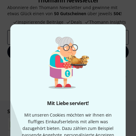
Thomann Newsletter
Abonniere den Thomann Newsletter und gewinne mit
etwas Glück einen von
50 Gutscheinen
über jeweils
50€
!
Inspirierende Beiträge
Deals
Thomann Insights
E-Mail-Adresse
*
Jetzt anmelden
Mit Klick auf „Jetzt anmelden“ stimmen Sie dem Erhalt von E-Mail-
Werbung und einer Messung des E-Mail-Nutzungsverhaltens zu. Die
Abmeldung ist jederzeit möglich. Weitere Informationen finden Sie in
unseren
Datenschutzhinweisen
.
* Pflichtfeld
Mit Liebe serviert!
Sicher einkaufen & bezahlen
Mit unseren Cookies möchten wir Ihnen ein
fluffiges Einkaufserlebnis mit allem was
dazugehört bieten. Dazu zählen zum Beispiel
passende Angebote, personalisierte Anzeigen