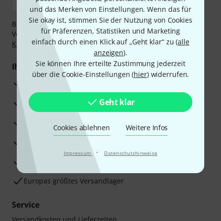
und das Merken von Einstellungen. Wenn das für
Sie okay ist, stimmen Sie der Nutzung von Cookies
Bezahlen Sie vertraulich und sicher per Nachnahme,
für Präferenzen, Statistiken und Marketing
Vorkasse, PayPal, Amazon Pay,
Klarna Sofort bezahlen
,
einfach durch einen Klick auf „Geht klar“ zu (
alle
Klarna Ratenzahlung
oder Kreditkarte.
anzeigen
).
Sie können Ihre erteilte Zustimmung jederzeit
Ihre Vorteile
über die Cookie-Einstellungen (
hier
) widerrufen.
3 Jahre Thomann Garantie
Geht klar
30 Tage Money-Back-Garantie
Reparaturservice
Cookies ablehnen
Weitere Infos
Beratung durch Fachexperten
·
Impressum
Datenschutzhinweise
Zufriedenheitsgarantie
Europas größtes Versandlager
Service
Versandkosten und Lieferzeiten