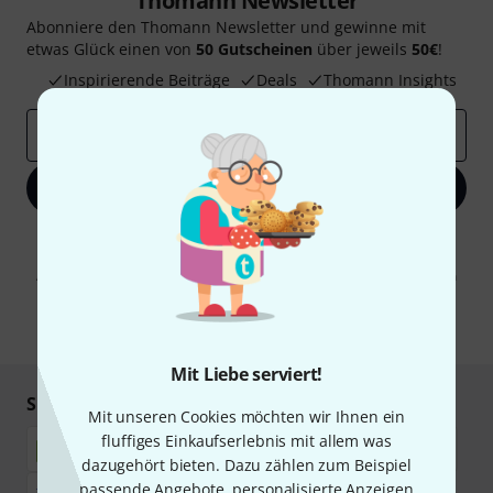
Thomann Newsletter
Abonniere den Thomann Newsletter und gewinne mit
etwas Glück einen von
50 Gutscheinen
über jeweils
50€
!
Inspirierende Beiträge
Deals
Thomann Insights
E-Mail-Adresse
*
Jetzt anmelden
Mit Klick auf „Jetzt anmelden“ stimmen Sie dem Erhalt von E-Mail-
Werbung und einer Messung des E-Mail-Nutzungsverhaltens zu. Die
Abmeldung ist jederzeit möglich. Weitere Informationen finden Sie in
unseren
Datenschutzhinweisen
.
* Pflichtfeld
Mit Liebe serviert!
Sicher einkaufen & bezahlen
Mit unseren Cookies möchten wir Ihnen ein
fluffiges Einkaufserlebnis mit allem was
dazugehört bieten. Dazu zählen zum Beispiel
passende Angebote, personalisierte Anzeigen