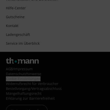
Hilfe-Center
Gutscheine
Kontakt
Ladengeschäft
Service im Überblick
AGB
/
Impressum
Datenschutzhinweise
Cookie-Einstellungen
Widerrufsrecht für Verbraucher
Bestellvorgang/Vertragsabschluss
Mängelhaftungsrecht
Erklärung zur Barrierefreiheit