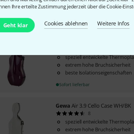
Magnetbogenhalter
nnen Ihre erteilte Zustimmung jederzeit über die Cookie-Einst
Sofort lieferbar
Cookies ablehnen
Weitere Infos
Geht klar
Gewa
Air 3.9 Cello Case PU/BK
5
speziell entwickelte Thermopla
extrem hohe Bruchsicherheit
beste Isolationseigenschaften
Sofort lieferbar
Gewa
Air 3.9 Cello Case WH/BK
8
speziell entwickelte Thermopla
extrem hohe Bruchsicherheit