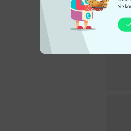
Sie kö