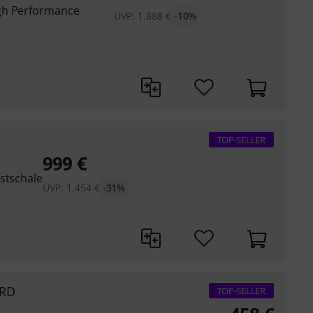
gh Performance
UVP:
1.888
€
-10%
TOP-SELLER
999
€
stschale
UVP:
1.454
€
-31%
 RD
TOP-SELLER