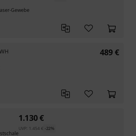
faser-Gewebe
489
€
. WH
t
1.130
€
UVP:
1.454
€
-22%
stschale