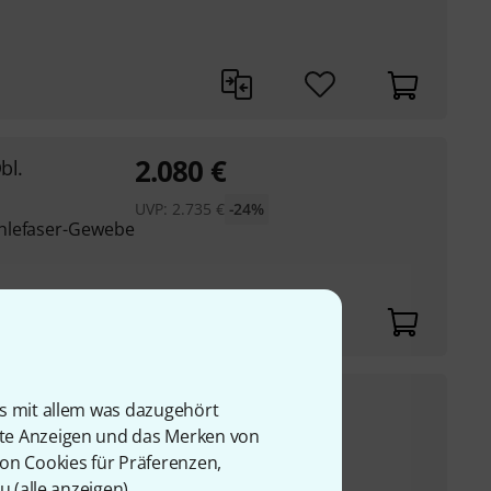
2.080
€
bl.
UVP:
2.735
€
-24%
hlefaser-Gewebe
529
€
old
is mit allem was dazugehört
rte Anzeigen und das Merken von
UVP:
605
€
-13%
von Cookies für Präferenzen,
t
u (
alle anzeigen
).