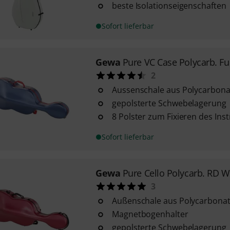
beste Isolationseigenschaften
Sofort lieferbar
Gewa
Pure VC Case Polycarb. F
2
Aussenschale aus Polycarbona
gepolsterte Schwebelagerung
8 Polster zum Fixieren des In
Sofort lieferbar
Gewa
Pure Cello Polycarb. RD 
3
Außenschale aus Polycarbona
Magnetbogenhalter
gepolsterte Schwebelagerung