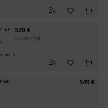
529
€
un B/R
UVP:
605
€
-13%
t
struments
549
€
Wheels
t