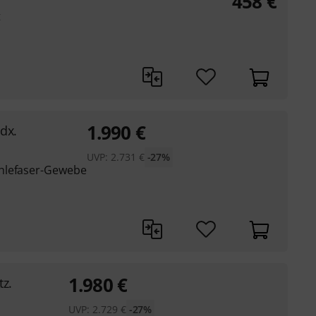
458
€
t
1.990
€
dx.
UVP:
2.731
€
-27%
hlefaser-Gewebe
1.980
€
tz.
UVP:
2.729
€
-27%