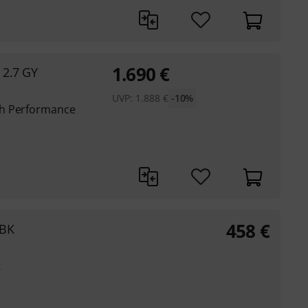
1.690
€
 2.7 GY
UVP:
1.888
€
-10%
gh Performance
458
€
 BK
t