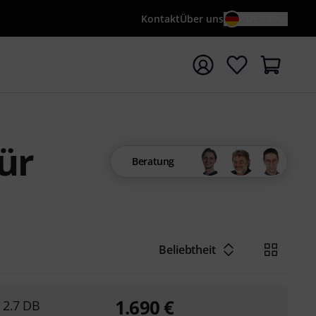
Kontakt
Über uns
DE / €
e mit Suchwort {searchTerm} starten
ür
Beratung
Beliebtheit
1.690
€
 2.7 DB