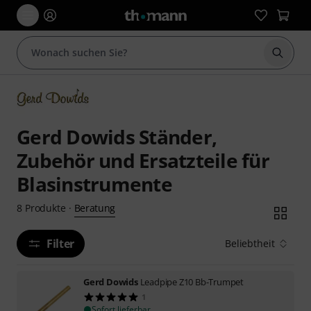
Suche 
Gerd Dowids Ständer,
Zubehör und Ersatzteile für
Blasinstrumente
Beratung
8
Produkte
·
Filter
Beliebtheit
Gerd Dowids
Leadpipe Z10 Bb-Trumpet
1
Sofort lieferbar