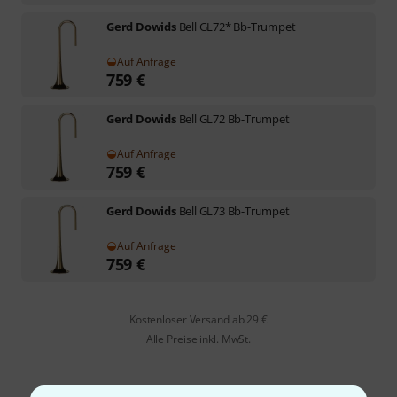
Gerd Dowids
Bell GL72* Bb-Trumpet
Auf Anfrage
759
€
Gerd Dowids
Bell GL72 Bb-Trumpet
Auf Anfrage
759
€
Gerd Dowids
Bell GL73 Bb-Trumpet
Auf Anfrage
759
€
Kostenloser Versand ab 29 €
Alle Preise inkl. MwSt.