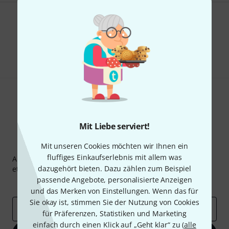
Gefällt Ihnen, was Sie sehen?
Teilen
Hilfe & Feedback
Mit Liebe serviert!
Thomann Newsletter
Mit unseren Cookies möchten wir Ihnen ein
fluffiges Einkaufserlebnis mit allem was
Abonniere den Thomann Newsletter und gewinne mit
dazugehört bieten. Dazu zählen zum Beispiel
etwas Glück einen von
50 Gutscheinen
über jeweils
50€
!
passende Angebote, personalisierte Anzeigen
Inspirierende Beiträge
Deals
Thomann Insights
und das Merken von Einstellungen. Wenn das für
Sie okay ist, stimmen Sie der Nutzung von Cookies
E-Mail-Adresse
*
für Präferenzen, Statistiken und Marketing
einfach durch einen Klick auf „Geht klar“ zu (
alle