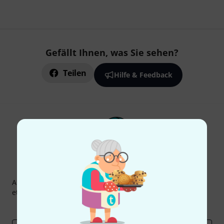
Gefällt Ihnen, was Sie sehen?
Teilen
Hilfe & Feedback
Thomann Newsletter
Abonniere den Thomann Newsletter und gewinne mit
etwas Glück einen von
50 Gutscheinen
über jeweils
50€
!
Inspirierende Beiträge
Deals
Thomann Insights