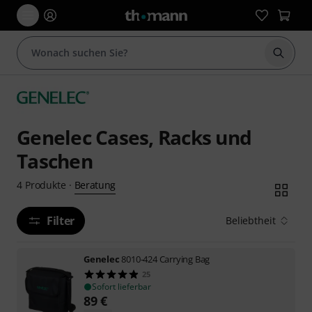
Suche 
Genelec Cases, Racks und
Taschen
Beratung
4
Produkte
·
Filter
Beliebtheit
Genelec
8010-424 Carrying Bag
25
Sofort lieferbar
89
€