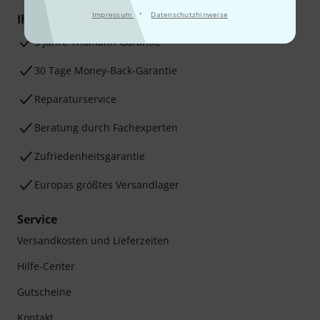
·
Impressum
Datenschutzhinweise
Ihre Vorteile
3 Jahre Thomann Garantie
30 Tage Money-Back-Garantie
Reparaturservice
Beratung durch Fachexperten
Zufriedenheitsgarantie
Europas größtes Versandlager
Service
Versandkosten und Lieferzeiten
Hilfe-Center
Gutscheine
Kontakt