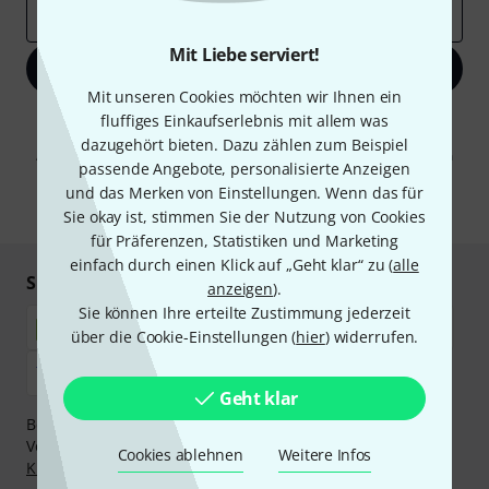
E-Mail-Adresse
*
Mit Liebe serviert!
Jetzt anmelden
Mit unseren Cookies möchten wir Ihnen ein
fluffiges Einkaufserlebnis mit allem was
Mit Klick auf „Jetzt anmelden“ stimmen Sie dem Erhalt von E-Mail-
Werbung und einer Messung des E-Mail-Nutzungsverhaltens zu. Die
dazugehört bieten. Dazu zählen zum Beispiel
Abmeldung ist jederzeit möglich. Weitere Informationen finden Sie in
passende Angebote, personalisierte Anzeigen
unseren
Datenschutzhinweisen
.
und das Merken von Einstellungen. Wenn das für
* Pflichtfeld
Sie okay ist, stimmen Sie der Nutzung von Cookies
für Präferenzen, Statistiken und Marketing
einfach durch einen Klick auf „Geht klar“ zu (
alle
Sicher einkaufen & bezahlen
anzeigen
).
Sie können Ihre erteilte Zustimmung jederzeit
über die Cookie-Einstellungen (
hier
) widerrufen.
Geht klar
Bezahlen Sie vertraulich und sicher per Nachnahme,
Vorkasse, PayPal, Amazon Pay,
Klarna Sofort bezahlen
,
Cookies ablehnen
Weitere Infos
Klarna Ratenzahlung
oder Kreditkarte.