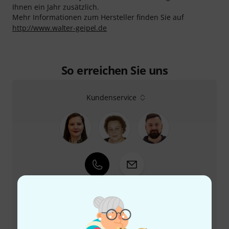
Ihnen ein Jahr zusätzlich.
Mehr Informationen zum Hersteller finden Sie auf
http://www.walter-geipel.de
So erreichen Sie uns
Kundenservice
+49-9546-9223-66
Unser Thomann Team Kundenservice steht Ihnen bei