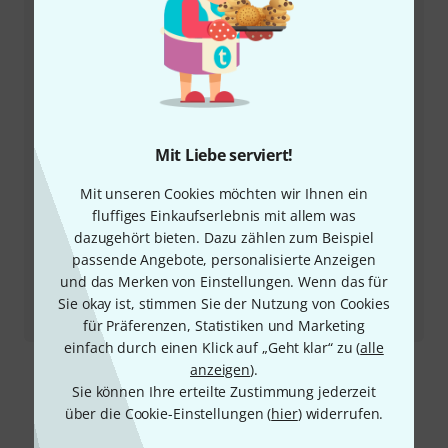
allen Fragen und Problemen nach dem Kauf zur Seite.
Kundennummer bereithalten
Öffnungszeiten
Rückruf vereinbaren
Mit Liebe serviert!
Mit unseren Cookies möchten wir Ihnen ein
Mehr Kontaktoptionen
fluffiges Einkaufserlebnis mit allem was
dazugehört bieten. Dazu zählen zum Beispiel
Produkt zurücksenden
passende Angebote, personalisierte Anzeigen
und das Merken von Einstellungen. Wenn das für
Alle Ansprechpartner
Sie okay ist, stimmen Sie der Nutzung von Cookies
für Präferenzen, Statistiken und Marketing
einfach durch einen Klick auf „Geht klar“ zu (
alle
anzeigen
).
Sie können Ihre erteilte Zustimmung jederzeit
Mehr entdecken
über die Cookie-Einstellungen (
hier
) widerrufen.