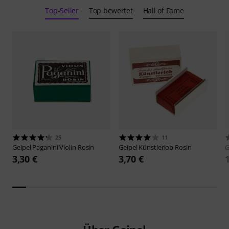
Top-Seller
Top bewertet
Hall of Fame
25
11
Geipel
Paganini Violin Rosin
Geipel
Künstlerlob Rosin
G
3,30 €
3,70 €