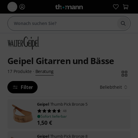
Suche 
Geipel Gitarren und Bässe
Beratung
17
Produkte
·
Filter
Beliebtheit
Geipel
Thumb Pick Bronze 5
48
Sofort lieferbar
1,50
€
Geipel
Thumb Pick Bronze 8