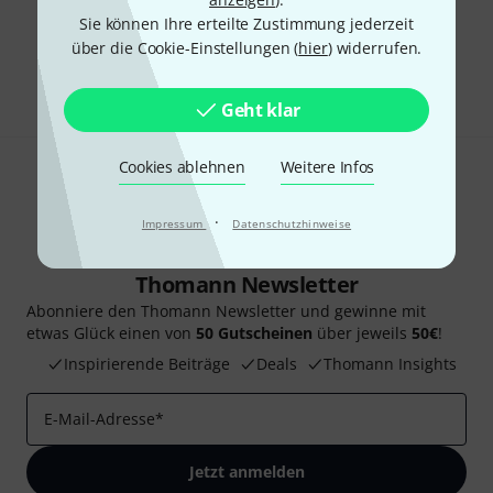
Gefällt Ihnen, was Sie sehen?
Sie können Ihre erteilte Zustimmung jederzeit
über die Cookie-Einstellungen (
hier
) widerrufen.
Teilen
Hilfe & Feedback
Geht klar
Cookies ablehnen
Weitere Infos
·
Impressum
Datenschutzhinweise
Thomann Newsletter
Abonniere den Thomann Newsletter und gewinne mit
etwas Glück einen von
50 Gutscheinen
über jeweils
50€
!
Inspirierende Beiträge
Deals
Thomann Insights
E-Mail-Adresse
*
Jetzt anmelden