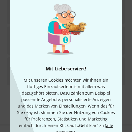
Geipel
Thumb Pick Bronze 2
7
Sofort lieferbar
1,50
€
Geipel
Thumb Pick Nickel Silver 2
6
Sofort lieferbar
1,50
€
Geipel
Thumb Pick Nickel Silver 4
Mit Liebe serviert!
20
Sofort lieferbar
1,50
€
Mit unseren Cookies möchten wir Ihnen ein
fluffiges Einkaufserlebnis mit allem was
dazugehört bieten. Dazu zählen zum Beispiel
Kostenloser Versand ab 29 €
passende Angebote, personalisierte Anzeigen
Alle Preise inkl. MwSt.
und das Merken von Einstellungen. Wenn das für
Sie okay ist, stimmen Sie der Nutzung von Cookies
für Präferenzen, Statistiken und Marketing
einfach durch einen Klick auf „Geht klar“ zu (
alle
anzeigen
).