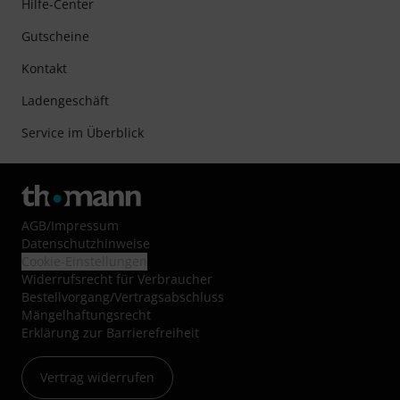
Hilfe-Center
Gutscheine
Kontakt
Ladengeschäft
Service im Überblick
AGB
/
Impressum
Datenschutzhinweise
Cookie-Einstellungen
Widerrufsrecht für Verbraucher
Bestellvorgang/Vertragsabschluss
Mängelhaftungsrecht
Erklärung zur Barrierefreiheit
Vertrag widerrufen