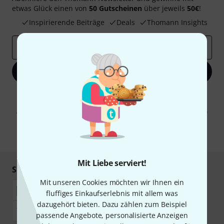
etwas Glück einen von
50 Gutscheinen
über jeweils
50€
!
Inspirierende Beiträge
Deals
Thomann Insights
E-Mail-Adresse
*
Jetzt anmelden
Mit Klick auf „Jetzt anmelden“ stimmen Sie dem Erhalt von E-Mail-
Werbung und einer Messung des E-Mail-Nutzungsverhaltens zu. Die
Abmeldung ist jederzeit möglich. Weitere Informationen finden Sie in
unseren
Datenschutzhinweisen
.
* Pflichtfeld
Mit Liebe serviert!
Sicher einkaufen & bezahlen
Mit unseren Cookies möchten wir Ihnen ein
fluffiges Einkaufserlebnis mit allem was
dazugehört bieten. Dazu zählen zum Beispiel
passende Angebote, personalisierte Anzeigen