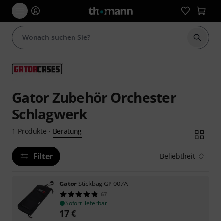
Suche 
Gator Zubehör Orchester
Schlagwerk
Beratung
1
Produkte
·
Filter
Beliebtheit
Gator
Stickbag GP-007A
67
Sofort lieferbar
17
€