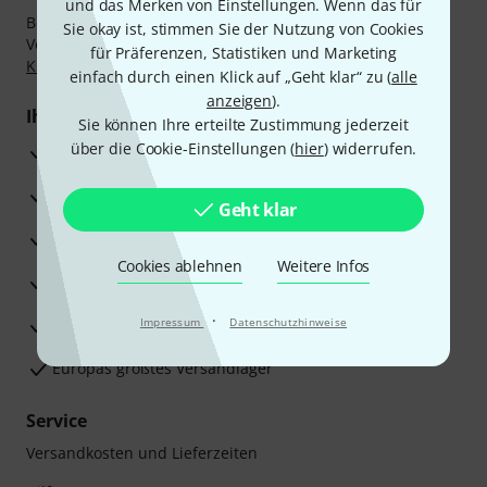
und das Merken von Einstellungen. Wenn das für
Bezahlen Sie vertraulich und sicher per Nachnahme,
Sie okay ist, stimmen Sie der Nutzung von Cookies
Vorkasse, PayPal, Amazon Pay,
Klarna Sofort bezahlen
,
für Präferenzen, Statistiken und Marketing
Klarna Ratenzahlung
oder Kreditkarte.
einfach durch einen Klick auf „Geht klar“ zu (
alle
anzeigen
).
Ihre Vorteile
Sie können Ihre erteilte Zustimmung jederzeit
über die Cookie-Einstellungen (
hier
) widerrufen.
3 Jahre Thomann Garantie
30 Tage Money-Back-Garantie
Geht klar
Reparaturservice
Cookies ablehnen
Weitere Infos
Beratung durch Fachexperten
·
Zufriedenheitsgarantie
Impressum
Datenschutzhinweise
Europas größtes Versandlager
Service
Versandkosten und Lieferzeiten