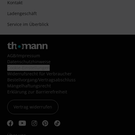
Kontakt
Ladengeschäft
Service im Überblick
AGB
/
Impressum
Datenschutzhinweise
Cookie-Einstellungen
Widerrufsrecht für Verbraucher
Bestellvorgang/Vertragsabschluss
Mängelhaftungsrecht
Erklärung zur Barrierefreiheit
Vertrag widerrufen