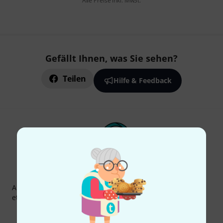
Alle Preise inkl. MwSt.
Gefällt Ihnen, was Sie sehen?
Teilen
Hilfe & Feedback
Thomann Newsletter
Abonniere den Thomann Newsletter und gewinne mit
etwas Glück einen von
50 Gutscheinen
über jeweils
50€
!
Inspirierende Beiträge
Deals
Thomann Insights