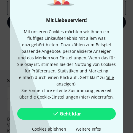
E-Mail-Adresse
*
Mit Liebe serviert!
Jetzt anmelden
Mit unseren Cookies möchten wir Ihnen ein
Mit Klick auf „Jetzt anmelden“ stimmen Sie dem Erhalt von E-Mail-
fluffiges Einkaufserlebnis mit allem was
Werbung und einer Messung des E-Mail-Nutzungsverhaltens zu. Die
dazugehört bieten. Dazu zählen zum Beispiel
Abmeldung ist jederzeit möglich. Weitere Informationen finden Sie in
unseren
Datenschutzhinweisen
.
passende Angebote, personalisierte Anzeigen
und das Merken von Einstellungen. Wenn das für
* Pflichtfeld
Sie okay ist, stimmen Sie der Nutzung von Cookies
für Präferenzen, Statistiken und Marketing
einfach durch einen Klick auf „Geht klar“ zu (
alle
Sicher einkaufen & bezahlen
anzeigen
).
Sie können Ihre erteilte Zustimmung jederzeit
über die Cookie-Einstellungen (
hier
) widerrufen.
Geht klar
Bezahlen Sie vertraulich und sicher per Nachnahme,
Vorkasse, PayPal, Amazon Pay,
Klarna Sofort bezahlen
,
Cookies ablehnen
Weitere Infos
Klarna Ratenzahlung
oder Kreditkarte.