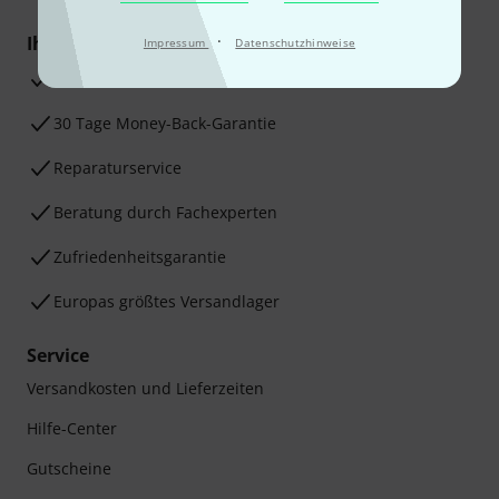
·
Ihre Vorteile
Impressum
Datenschutzhinweise
3 Jahre Thomann Garantie
30 Tage Money-Back-Garantie
Reparaturservice
Beratung durch Fachexperten
Zufriedenheitsgarantie
Europas größtes Versandlager
Service
Versandkosten und Lieferzeiten
Hilfe-Center
Gutscheine