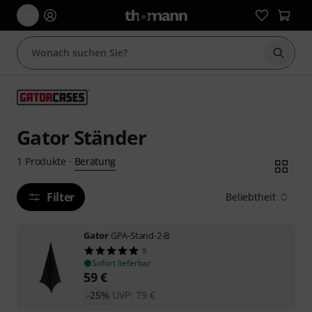
Suche 
Gator Ständer
Beratung
1
Produkte
·
Filter
Beliebtheit
Gator
GPA-Stand-2-B
9
Sofort lieferbar
59
€
-25%
UVP:
79
€