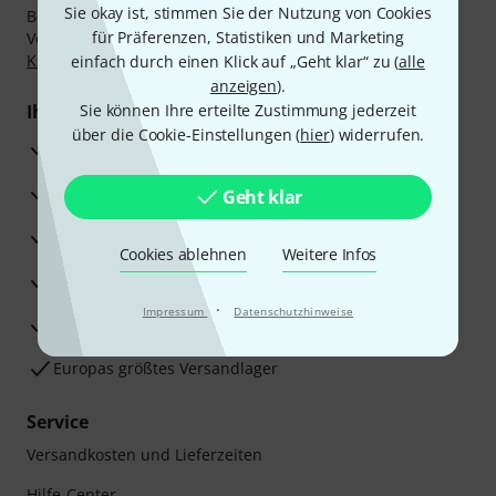
Sie okay ist, stimmen Sie der Nutzung von Cookies
Bezahlen Sie vertraulich und sicher per Nachnahme,
für Präferenzen, Statistiken und Marketing
Vorkasse, PayPal, Amazon Pay,
Klarna Sofort bezahlen
,
Klarna Ratenzahlung
oder Kreditkarte.
einfach durch einen Klick auf „Geht klar“ zu (
alle
anzeigen
).
Ihre Vorteile
Sie können Ihre erteilte Zustimmung jederzeit
über die Cookie-Einstellungen (
hier
) widerrufen.
3 Jahre Thomann Garantie
30 Tage Money-Back-Garantie
Geht klar
Reparaturservice
Cookies ablehnen
Weitere Infos
Beratung durch Fachexperten
·
Impressum
Datenschutzhinweise
Zufriedenheitsgarantie
Europas größtes Versandlager
Service
Versandkosten und Lieferzeiten
Hilfe-Center