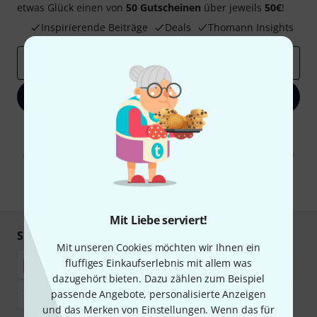
etwas Glück einen von
50 Gutscheinen
über jeweils
50€
!
Inspirierende Beiträge
Deals
Thomann Insights
E-Mail-Adresse
*
Jetzt anmelden
Mit Klick auf „Jetzt anmelden“ stimmen Sie dem Erhalt von E-Mail-
Werbung und einer Messung des E-Mail-Nutzungsverhaltens zu. Die
Abmeldung ist jederzeit möglich. Weitere Informationen finden Sie in
unseren
Datenschutzhinweisen
.
* Pflichtfeld
Mit Liebe serviert!
Sicher einkaufen & bezahlen
Mit unseren Cookies möchten wir Ihnen ein
fluffiges Einkaufserlebnis mit allem was
dazugehört bieten. Dazu zählen zum Beispiel
passende Angebote, personalisierte Anzeigen
und das Merken von Einstellungen. Wenn das für