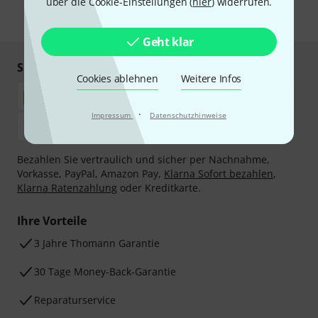
über die Cookie-Einstellungen (
hier
) widerrufen.
* Pflichtfeld
Geht klar
Sicher einkaufen & bezahlen
Cookies ablehnen
Weitere Infos
·
Impressum
Datenschutzhinweise
Bezahlen Sie vertraulich und sicher per Nachnahme,
Vorkasse, PayPal, Amazon Pay,
Klarna Sofort bezahlen
,
Klarna Ratenzahlung
oder Kreditkarte.
Ihre Vorteile
3 Jahre Thomann Garantie
30 Tage Money-Back-Garantie
Reparaturservice