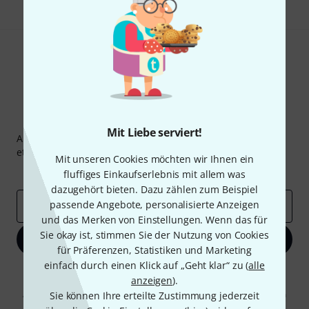
Thomann Newsletter
Mit Liebe serviert!
Abonniere den Thomann Newsletter und gewinne mit
etwas Glück einen von
50 Gutscheinen
über jeweils
50€
!
Mit unseren Cookies möchten wir Ihnen ein
Inspirierende Beiträge
Deals
Thomann Insights
fluffiges Einkaufserlebnis mit allem was
dazugehört bieten. Dazu zählen zum Beispiel
passende Angebote, personalisierte Anzeigen
E-Mail-Adresse
*
und das Merken von Einstellungen. Wenn das für
Sie okay ist, stimmen Sie der Nutzung von Cookies
Jetzt anmelden
für Präferenzen, Statistiken und Marketing
einfach durch einen Klick auf „Geht klar“ zu (
alle
Mit Klick auf „Jetzt anmelden“ stimmen Sie dem Erhalt von E-Mail-
anzeigen
).
Werbung und einer Messung des E-Mail-Nutzungsverhaltens zu. Die
Abmeldung ist jederzeit möglich. Weitere Informationen finden Sie in
Sie können Ihre erteilte Zustimmung jederzeit
unseren
Datenschutzhinweisen
.