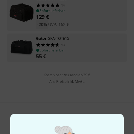
14
Sofort lieferbar
129
€
-20%
UVP:
162
€
Gator
GPA-TOTE15
13
Sofort lieferbar
55
€
Kostenloser Versand ab 29 €
Alle Preise inkl. MwSt.
Gefällt Ihnen, was Sie sehen?
Teilen
Hilfe & Feedback