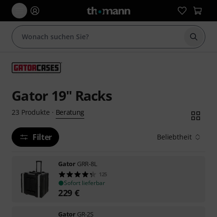
Suche 
Gator 19" Racks
Beratung
23
Produkte
·
Filter
Beliebtheit
Gator
GRR-8L
125
Sofort lieferbar
229
€
Gator
GR-2S