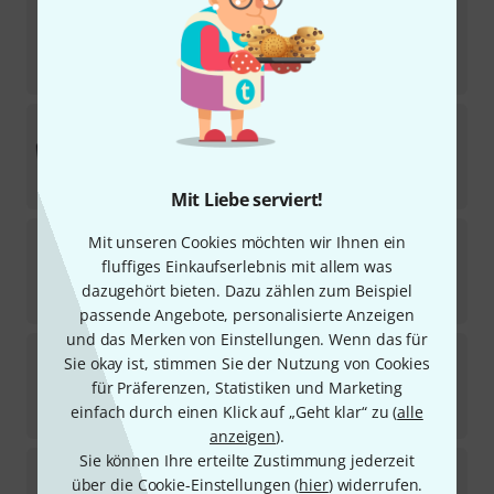
Gator
GRB-2U
260
Sofort lieferbar
79
€
Gator
GR-4L
152
Sofort lieferbar
149
€
Mit Liebe serviert!
Gator
GRB-3U
Mit unseren Cookies möchten wir Ihnen ein
29
fluffiges Einkaufserlebnis mit allem was
Sofort lieferbar
dazugehört bieten. Dazu zählen zum Beispiel
82
€
passende Angebote, personalisierte Anzeigen
und das Merken von Einstellungen. Wenn das für
Gator
GRB-4U
Sie okay ist, stimmen Sie der Nutzung von Cookies
31
für Präferenzen, Statistiken und Marketing
Sofort lieferbar
einfach durch einen Klick auf „Geht klar“ zu (
alle
95
€
anzeigen
).
Sie können Ihre erteilte Zustimmung jederzeit
Gator
GRC-10X4 3D Rack B-Stock
über die Cookie-Einstellungen (
hier
) widerrufen.
3