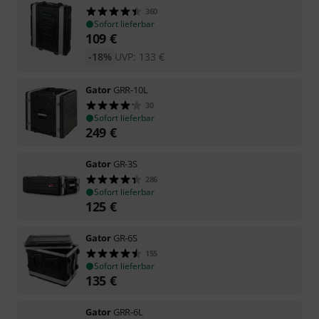
360
Sofort lieferbar
109
€
-18%
UVP:
133
€
Gator
GRR-10L
30
Sofort lieferbar
249
€
Gator
GR-3S
286
Sofort lieferbar
125
€
Gator
GR-6S
155
Sofort lieferbar
135
€
Gator
GRR-6L