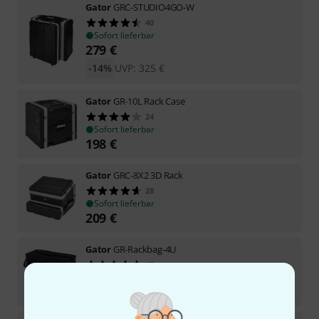
Gator
GRC-STUDIO4GO-W
40
Sofort lieferbar
279
€
-14%
UVP:
325
€
Gator
GR-10L Rack Case
24
Sofort lieferbar
198
€
Gator
GRC-8X2 3D Rack
28
Sofort lieferbar
209
€
Gator
GR-Rackbag-4U
17
Sofort lieferbar
139
€