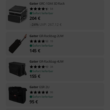
Gator
GRC-10X4 3D Rack
54
Sofort lieferbar
204
€
-24%
UVP:
267,12
€
Gator
GR-Rackbag-2UW
15
Sofort lieferbar
145
€
Gator
GR-Rackbag-4UW
34
Sofort lieferbar
155
€
Gator
GSR 2U
95
Sofort lieferbar
95
€