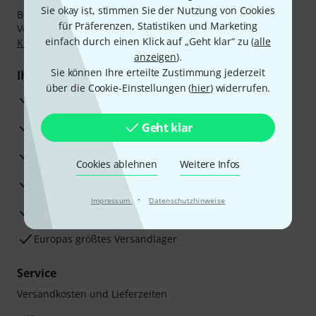
Sie okay ist, stimmen Sie der Nutzung von Cookies
Bezahlen Sie vertraulich und sicher per Nachnahme,
für Präferenzen, Statistiken und Marketing
Vorkasse, PayPal, Amazon Pay,
Klarna Sofort bezahlen
,
einfach durch einen Klick auf „Geht klar“ zu (
alle
Klarna Ratenzahlung
oder Kreditkarte.
anzeigen
).
Sie können Ihre erteilte Zustimmung jederzeit
Ihre Vorteile
über die Cookie-Einstellungen (
hier
) widerrufen.
3 Jahre Thomann Garantie
30 Tage Money-Back-Garantie
Geht klar
Reparaturservice
Cookies ablehnen
Weitere Infos
Beratung durch Fachexperten
·
Impressum
Datenschutzhinweise
Zufriedenheitsgarantie
Europas größtes Versandlager
Service
Versandkosten und Lieferzeiten