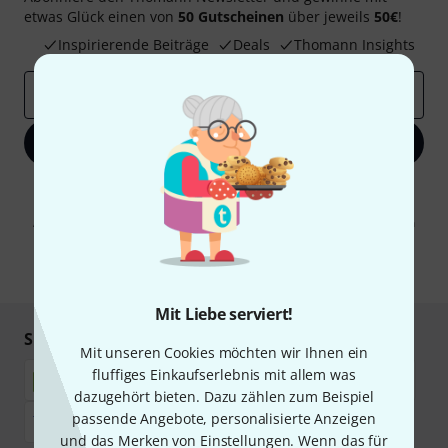
etwas Glück einen von
50 Gutscheinen
über jeweils
50€
!
Inspirierende Beiträge
Deals
Thomann Insights
E-Mail-Adresse
*
Jetzt anmelden
Mit Klick auf „Jetzt anmelden“ stimmen Sie dem Erhalt von E-Mail-
Werbung und einer Messung des E-Mail-Nutzungsverhaltens zu. Die
Abmeldung ist jederzeit möglich. Weitere Informationen finden Sie in
unseren
Datenschutzhinweisen
.
* Pflichtfeld
Mit Liebe serviert!
Sicher einkaufen & bezahlen
Mit unseren Cookies möchten wir Ihnen ein
fluffiges Einkaufserlebnis mit allem was
dazugehört bieten. Dazu zählen zum Beispiel
passende Angebote, personalisierte Anzeigen
und das Merken von Einstellungen. Wenn das für