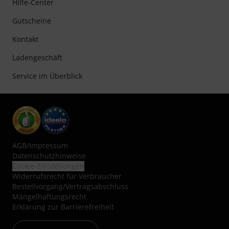
Hilfe-Center
Gutscheine
Kontakt
Ladengeschäft
Service im Überblick
AGB
/
Impressum
Datenschutzhinweise
Cookie-Einstellungen
Widerrufsrecht für Verbraucher
Bestellvorgang/Vertragsabschluss
Mängelhaftungsrecht
Erklärung zur Barrierefreiheit