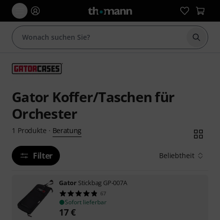
Suche 
Gator Koffer/Taschen für
Orchester
Beratung
1
Produkte
·
Filter
Beliebtheit
Gator
Stickbag GP-007A
67
Sofort lieferbar
17
€