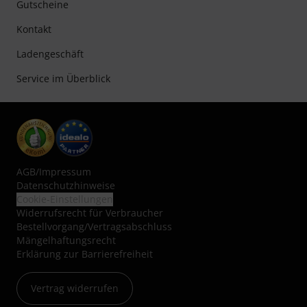
Gutscheine
Kontakt
Ladengeschäft
Service im Überblick
AGB
/
Impressum
Datenschutzhinweise
Cookie-Einstellungen
Widerrufsrecht für Verbraucher
Bestellvorgang/Vertragsabschluss
Mängelhaftungsrecht
Erklärung zur Barrierefreiheit
Vertrag widerrufen