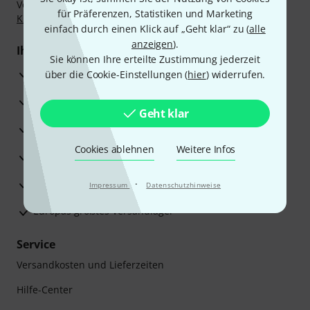
Vorkasse, PayPal, Amazon Pay,
Klarna Sofort bezahlen
,
für Präferenzen, Statistiken und Marketing
Klarna Ratenzahlung
oder Kreditkarte.
einfach durch einen Klick auf „Geht klar“ zu (
alle
anzeigen
).
Ihre Vorteile
Sie können Ihre erteilte Zustimmung jederzeit
3 Jahre Thomann Garantie
über die Cookie-Einstellungen (
hier
) widerrufen.
30 Tage Money-Back-Garantie
Geht klar
Reparaturservice
Cookies ablehnen
Weitere Infos
Beratung durch Fachexperten
Zufriedenheitsgarantie
·
Impressum
Datenschutzhinweise
Europas größtes Versandlager
Service
Versandkosten und Lieferzeiten
Hilfe-Center