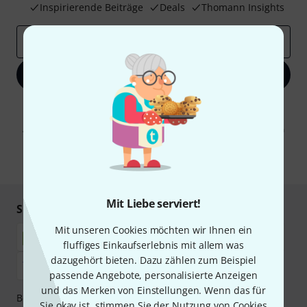
Inspirierende Beiträge
Deals
Thomann Insights
E-Mail-Adresse
*
Jetzt anmelden
Mit Klick auf „Jetzt anmelden“ stimmen Sie dem Erhalt von E-Mail-
Werbung und einer Messung des E-Mail-Nutzungsverhaltens zu. Die
Abmeldung ist jederzeit möglich. Weitere Informationen finden Sie in
unseren
Datenschutzhinweisen
.
* Pflichtfeld
Mit Liebe serviert!
Sicher einkaufen & bezahlen
Mit unseren Cookies möchten wir Ihnen ein
fluffiges Einkaufserlebnis mit allem was
dazugehört bieten. Dazu zählen zum Beispiel
passende Angebote, personalisierte Anzeigen
und das Merken von Einstellungen. Wenn das für
Bezahlen Sie vertraulich und sicher per Nachnahme,
Sie okay ist, stimmen Sie der Nutzung von Cookies