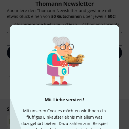
Thomann Newsletter
Abonniere den Thomann Newsletter und gewinne mit
etwas Glück einen von
50 Gutscheinen
über jeweils
50€
!
Inspirierende Beiträge
Deals
Thomann Insights
E-Mail-Adresse
*
Jetzt anmelden
Mit Klick auf „Jetzt anmelden“ stimmen Sie dem Erhalt von E-Mail-
Werbung und einer Messung des E-Mail-Nutzungsverhaltens zu. Die
Abmeldung ist jederzeit möglich. Weitere Informationen finden Sie in
unseren
Datenschutzhinweisen
.
* Pflichtfeld
Mit Liebe serviert!
Sicher einkaufen & bezahlen
Mit unseren Cookies möchten wir Ihnen ein
fluffiges Einkaufserlebnis mit allem was
dazugehört bieten. Dazu zählen zum Beispiel