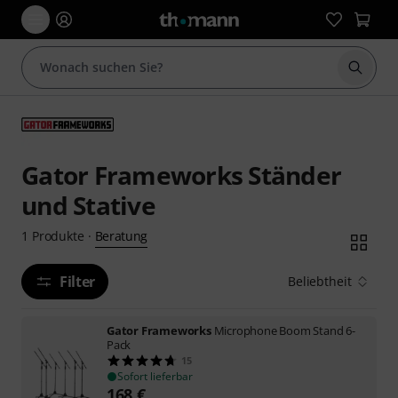
Suche 
Gator Frameworks Ständer
und Stative
Beratung
1
Produkte
·
Filter
Beliebtheit
Gator Frameworks
Microphone Boom Stand 6-
Pack
15
Sofort lieferbar
168
€