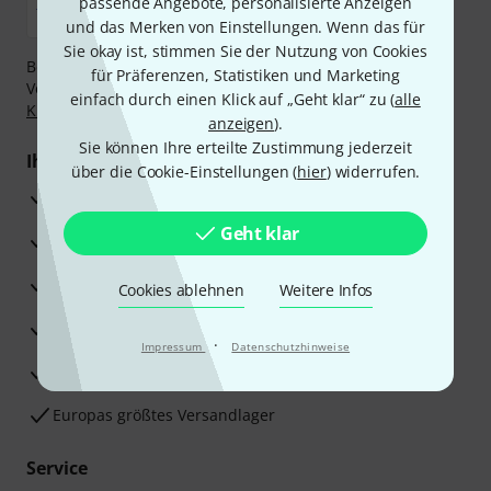
passende Angebote, personalisierte Anzeigen
und das Merken von Einstellungen. Wenn das für
Sie okay ist, stimmen Sie der Nutzung von Cookies
Bezahlen Sie vertraulich und sicher per Nachnahme,
für Präferenzen, Statistiken und Marketing
Vorkasse, PayPal, Amazon Pay,
Klarna Sofort bezahlen
,
einfach durch einen Klick auf „Geht klar“ zu (
alle
Klarna Ratenzahlung
oder Kreditkarte.
anzeigen
).
Sie können Ihre erteilte Zustimmung jederzeit
Ihre Vorteile
über die Cookie-Einstellungen (
hier
) widerrufen.
3 Jahre Thomann Garantie
Geht klar
30 Tage Money-Back-Garantie
Reparaturservice
Cookies ablehnen
Weitere Infos
Beratung durch Fachexperten
·
Impressum
Datenschutzhinweise
Zufriedenheitsgarantie
Europas größtes Versandlager
Service