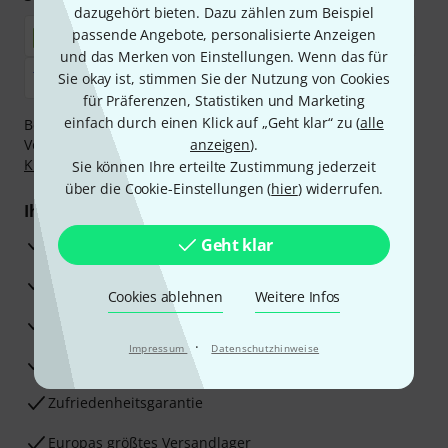
dazugehört bieten. Dazu zählen zum Beispiel
passende Angebote, personalisierte Anzeigen
und das Merken von Einstellungen. Wenn das für
Sie okay ist, stimmen Sie der Nutzung von Cookies
für Präferenzen, Statistiken und Marketing
einfach durch einen Klick auf „Geht klar“ zu (
alle
Bezahlen Sie vertraulich und sicher per Nachnahme,
Vorkasse, PayPal, Amazon Pay,
anzeigen
Klarna Sofort bezahlen
).
,
Klarna Ratenzahlung
oder Kreditkarte.
Sie können Ihre erteilte Zustimmung jederzeit
über die Cookie-Einstellungen (
hier
) widerrufen.
Ihre Vorteile
3 Jahre Thomann Garantie
Geht klar
30 Tage Money-Back-Garantie
Cookies ablehnen
Weitere Infos
Reparaturservice
·
Impressum
Datenschutzhinweise
Beratung durch Fachexperten
Zufriedenheitsgarantie
Europas größtes Versandlager