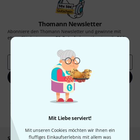
Thomann Newsletter
Abonniere den Thomann Newsletter und gewinne mit
etwas Glück einen von
50 Gutscheinen
über jeweils
50€
!
Inspirierende Beiträge
Deals
Thomann Insights
E-Mail-Adresse
*
Jetzt anmelden
Mit Klick auf „Jetzt anmelden“ stimmen Sie dem Erhalt von E-Mail-
Werbung und einer Messung des E-Mail-Nutzungsverhaltens zu. Die
Abmeldung ist jederzeit möglich. Weitere Informationen finden Sie in
unseren
Datenschutzhinweisen
.
* Pflichtfeld
Mit Liebe serviert!
Mit unseren Cookies möchten wir Ihnen ein
fluffiges Einkaufserlebnis mit allem was
Sicher einkaufen & bezahlen