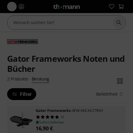
Suche 
Gator Frameworks Noten und
Bücher
Beratung
2
Produkte
·
Filter
Beliebtheit
Gator Frameworks
GFW-MICACCTRAY
33
Sofort lieferbar
16,90
€