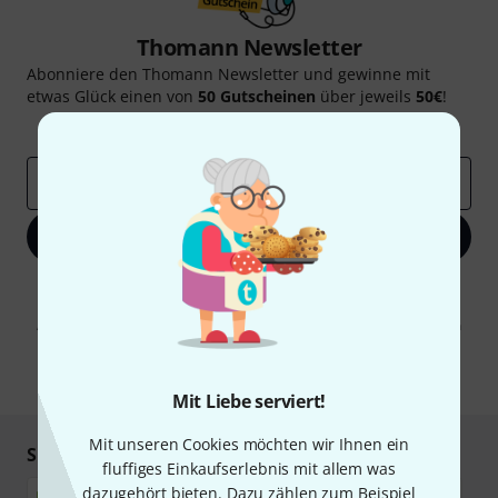
Thomann Newsletter
Abonniere den Thomann Newsletter und gewinne mit
etwas Glück einen von
50 Gutscheinen
über jeweils
50€
!
Inspirierende Beiträge
Deals
Thomann Insights
E-Mail-Adresse
*
Jetzt anmelden
Mit Klick auf „Jetzt anmelden“ stimmen Sie dem Erhalt von E-Mail-
Werbung und einer Messung des E-Mail-Nutzungsverhaltens zu. Die
Abmeldung ist jederzeit möglich. Weitere Informationen finden Sie in
unseren
Datenschutzhinweisen
.
* Pflichtfeld
Mit Liebe serviert!
Mit unseren Cookies möchten wir Ihnen ein
Sicher einkaufen & bezahlen
fluffiges Einkaufserlebnis mit allem was
dazugehört bieten. Dazu zählen zum Beispiel