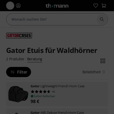
Suche 
Gator Etuis für Waldhörner
Beratung
2
Produkte
·
Filter
Beliebtheit
Gator
Lightweight French Horn Case
46
Sofort lieferbar
98
€
Gator
ABS Deluxe French Horn Case