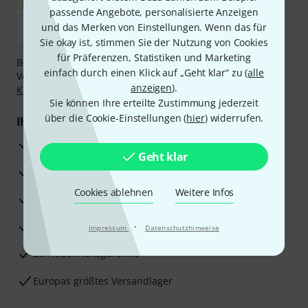
passende Angebote, personalisierte Anzeigen
und das Merken von Einstellungen. Wenn das für
Sie okay ist, stimmen Sie der Nutzung von Cookies
für Präferenzen, Statistiken und Marketing
Bezahlen Sie vertraulich und sicher per Nachnahme,
einfach durch einen Klick auf „Geht klar“ zu (
alle
Vorkasse, PayPal, Amazon Pay,
Klarna Sofort bezahlen
,
anzeigen
).
Klarna Ratenzahlung
oder Kreditkarte.
Sie können Ihre erteilte Zustimmung jederzeit
über die Cookie-Einstellungen (
hier
) widerrufen.
Ihre Vorteile
3 Jahre Thomann Garantie
Geht klar
30 Tage Money-Back-Garantie
Cookies ablehnen
Weitere Infos
Reparaturservice
Beratung durch Fachexperten
·
Impressum
Datenschutzhinweise
Zufriedenheitsgarantie
Europas größtes Versandlager