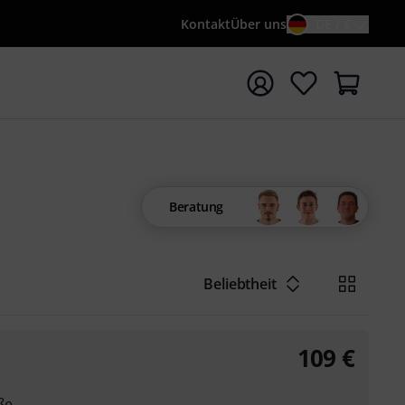
Kontakt
Über uns
DE / €
e mit Suchwort {searchTerm} starten
Beratung
Beliebtheit
109
€
ße