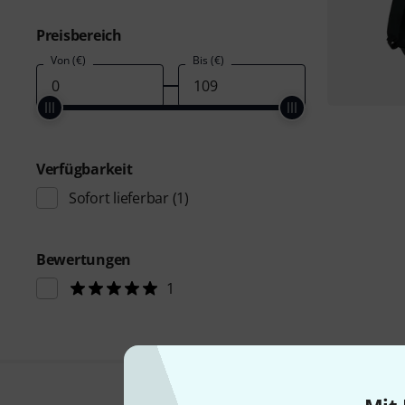
Preisbereich
Von (€)
Bis (€)
Verfügbarkeit
Sofort lieferbar
(1)
Bewertungen
1