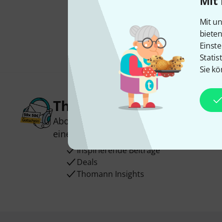
Mit 
Mit un
biete
Einste
Statis
Sie kö
Thomann Newsletter
Abonniere den Thomann Newsletter und
einen von
50 Gutscheinen
über jeweils
Inspirierende Beiträge
Deals
Thomann Insights