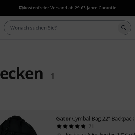
kostenfreier Versand ab 29 €
3 Jahre Garantie
Such
Becken
1
Gator
Cymbal Bag 22" Backpack
71
für bis zu 6 Becken bis 22" Grö