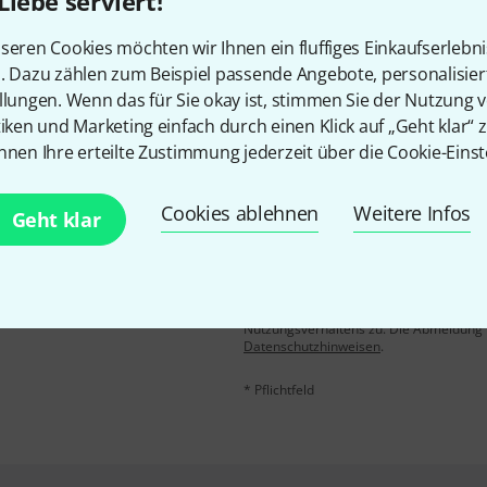
Gefällt Ihnen, was Sie sehen?
Liebe serviert!
seren Cookies möchten wir Ihnen ein fluffiges Einkaufserlebn
Teilen
Hilfe & Feedback
n. Dazu zählen zum Beispiel passende Angebote, personalisie
llungen. Wenn das für Sie okay ist, stimmen Sie der Nutzung 
tiken und Marketing einfach durch einen Klick auf „Geht klar“ z
nnen Ihre erteilte Zustimmung jederzeit über die Cookie-Einst
Cookies ablehnen
Weitere Infos
Geht klar
E-Mail-Adresse
*
 gewinne mit etwas Glück
50€
!
Mit Klick auf „Jetzt anmelden“ stimmen
Nutzungsverhaltens zu. Die Abmeldung is
Datenschutzhinweisen
.
* Pflichtfeld