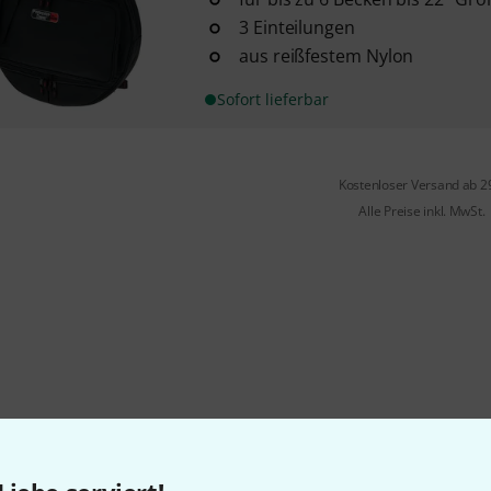
3 Einteilungen
aus reißfestem Nylon
Sofort lieferbar
Kostenloser Versand ab 2
Alle Preise inkl. MwSt.