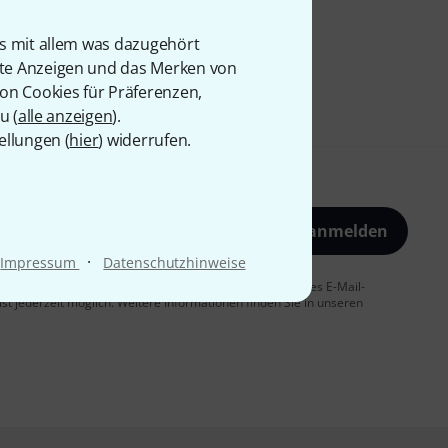
is mit allem was dazugehört
rte Anzeigen und das Merken von
von Cookies für Präferenzen,
u (
alle anzeigen
).
ellungen (
hier
) widerrufen.
Jetzt anmelden
·
Impressum
Datenschutzhinweise
 Sie dem Erhalt von E-Mail-Werbung und einer Messung des E-Mail-
t jederzeit möglich. Weitere Informationen finden Sie in unseren