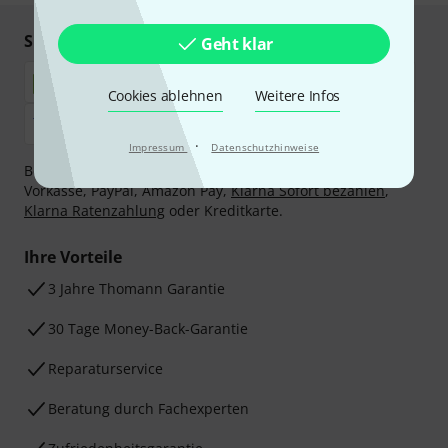
Sicher einkaufen & bezahlen
Geht klar
Cookies ablehnen
Weitere Infos
·
Impressum
Datenschutzhinweise
Bezahlen Sie vertraulich und sicher per Nachnahme,
Vorkasse, PayPal, Amazon Pay,
Klarna Sofort bezahlen
,
Klarna Ratenzahlung
oder Kreditkarte.
Ihre Vorteile
3 Jahre Thomann Garantie
30 Tage Money-Back-Garantie
Reparaturservice
Beratung durch Fachexperten