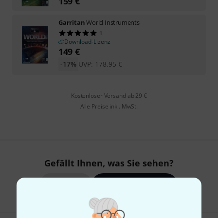
159
€
Garritan
World Instruments
1
Download-Lizenz
149
€
-17%
UVP:
178,95
€
Kostenloser Versand ab 29 €
Alle Preise inkl. MwSt.
Gefällt Ihnen, was Sie sehen?
Teilen
Hilfe & Feedback