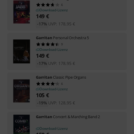
6
Download-Lizenz
149
€
-17%
UVP:
178,95
€
Garritan
Personal Orchestra 5
9
Download-Lizenz
149
€
-17%
UVP:
178,95
€
Garritan
Classic Pipe Organs
6
Download-Lizenz
105
€
-19%
UVP:
128,95
€
Garritan
Concert & Marching Band 2
Download-Lizenz