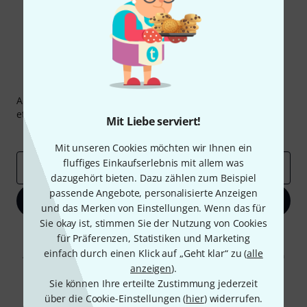
Thomann Newsletter
Abonniere den Thomann Newsletter und gewinne mit
etwas Glück einen von
50 Gutscheinen
über jeweils
50€
!
Mit Liebe serviert!
Inspirierende Beiträge
Deals
Thomann Insights
Mit unseren Cookies möchten wir Ihnen ein
fluffiges Einkaufserlebnis mit allem was
E-Mail-Adresse
*
dazugehört bieten. Dazu zählen zum Beispiel
passende Angebote, personalisierte Anzeigen
Jetzt anmelden
und das Merken von Einstellungen. Wenn das für
Sie okay ist, stimmen Sie der Nutzung von Cookies
Mit Klick auf „Jetzt anmelden“ stimmen Sie dem Erhalt von E-Mail-
für Präferenzen, Statistiken und Marketing
Werbung und einer Messung des E-Mail-Nutzungsverhaltens zu. Die
einfach durch einen Klick auf „Geht klar“ zu (
alle
Abmeldung ist jederzeit möglich. Weitere Informationen finden Sie in
unseren
Datenschutzhinweisen
.
anzeigen
).
Sie können Ihre erteilte Zustimmung jederzeit
* Pflichtfeld
über die Cookie-Einstellungen (
hier
) widerrufen.