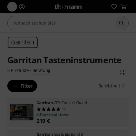
Suche 
Garritan Tasteninstrumente
Beratung
6
Produkte
·
Filter
Beliebtheit
Garritan
CFX Concert Grand
10
Download-Lizenz
219
€
Garritan
Jazz & Big Band 3