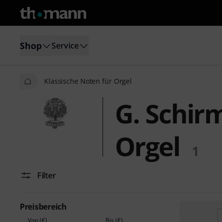
Shop
Service
Klassische Noten für Orgel
G. Schir
Orgel
1
Filter
Preisbereich
Von (€)
Bis (€)