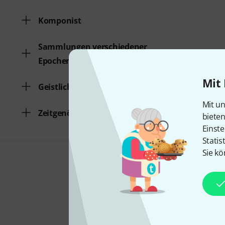
Komponist
Sammlungen verschiedener
Epochen
Mit 
Geistliche Musik / Gottesdienst
Mit un
Zeitgenössische Klassik
biete
Einste
Statis
Sie kö