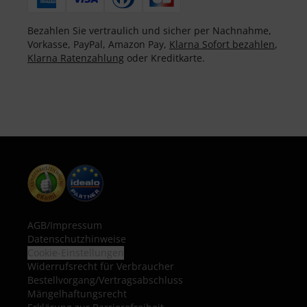
Bezahlen Sie vertraulich und sicher per Nachnahme,
Vorkasse, PayPal, Amazon Pay,
Klarna Sofort bezahlen
,
Klarna Ratenzahlung
oder Kreditkarte.
AGB
/
Impressum
Datenschutzhinweise
Cookie-Einstellungen
Widerrufsrecht für Verbraucher
Bestellvorgang/Vertragsabschluss
Mängelhaftungsrecht