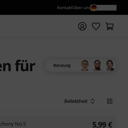
Kontakt
Über uns
DE / €
e mit Suchwort {searchTerm} starten
n für
Beratung
Beliebtheit
5,99
€
phony No.5