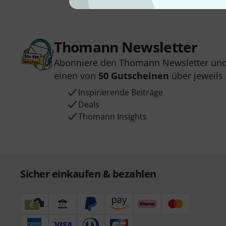
Thomann Newsletter
Abonniere den Thomann Newsletter und
einen von
50 Gutscheinen
über jeweils
Inspirierende Beiträge
Deals
Thomann Insights
Sicher einkaufen & bezahlen