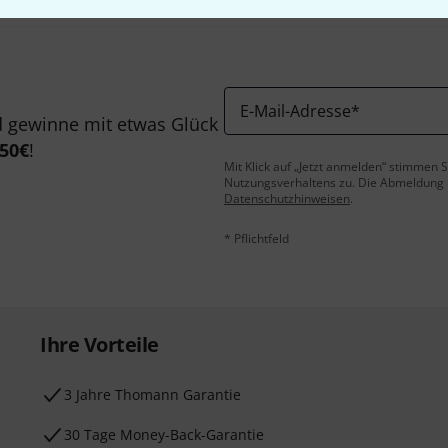
E-Mail-Adresse
*
 gewinne mit etwas Glück
50€
!
Mit Klick auf „Jetzt anmelden“ stimmen
Nutzungsverhaltens zu. Die Abmeldung is
Datenschutzhinweisen
.
* Pflichtfeld
Ihre Vorteile
3 Jahre Thomann Garantie
30 Tage Money-Back-Garantie