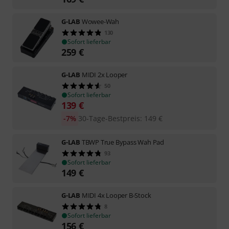
G-LAB
Wowee-Wah
130
Sofort lieferbar
259
€
G-LAB
MIDI 2x Looper
50
Sofort lieferbar
139
€
-7%
30-Tage-Bestpreis
:
149
€
G-LAB
TBWP True Bypass Wah Pad
93
Sofort lieferbar
149
€
G-LAB
MIDI 4x Looper B-Stock
8
Sofort lieferbar
156
€