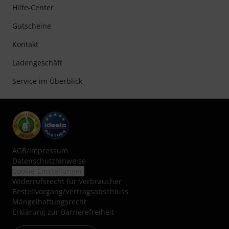
Hilfe-Center
Gutscheine
Kontakt
Ladengeschäft
Service im Überblick
AGB
/
Impressum
Datenschutzhinweise
Cookie-Einstellungen
Widerrufsrecht für Verbraucher
Bestellvorgang/Vertragsabschluss
Mängelhaftungsrecht
Erklärung zur Barrierefreiheit