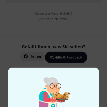
Kostenloser Versand ab 29 €
Alle Preise inkl. MwSt.
Gefällt Ihnen, was Sie sehen?
Teilen
Hilfe & Feedback
Thomann Newsletter