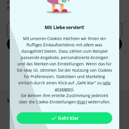
Abonniere den Thomann Newsletter und gewinne mit
etwas Glück einen von
50 Gutscheinen
über jeweils
50€
!
Inspirierende Beiträge
Deals
Thomann Insights
Mit Liebe serviert!
E-Mail-Adresse
*
Mit unseren Cookies möchten wir Ihnen ein
Jetzt anmelden
fluffiges Einkaufserlebnis mit allem was
dazugehört bieten. Dazu zählen zum Beispiel
passende Angebote, personalisierte Anzeigen
Mit Klick auf „Jetzt anmelden“ stimmen Sie dem Erhalt von E-Mail-
Werbung und einer Messung des E-Mail-Nutzungsverhaltens zu. Die
und das Merken von Einstellungen. Wenn das für
Abmeldung ist jederzeit möglich. Weitere Informationen finden Sie in
Sie okay ist, stimmen Sie der Nutzung von Cookies
unseren
Datenschutzhinweisen
.
für Präferenzen, Statistiken und Marketing
* Pflichtfeld
einfach durch einen Klick auf „Geht klar“ zu (
alle
anzeigen
).
Sie können Ihre erteilte Zustimmung jederzeit
Sicher einkaufen & bezahlen
über die Cookie-Einstellungen (
hier
) widerrufen.
Geht klar