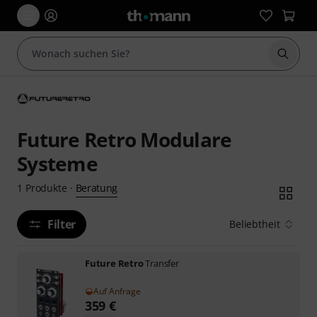
Suche 
Future Retro Modulare
Systeme
Beratung
1
Produkte
·
Filter
Beliebtheit
Future Retro
Transfer
Auf Anfrage
359
€