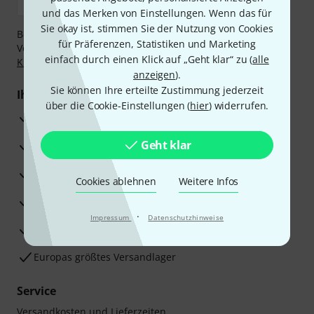
und das Merken von Einstellungen. Wenn das für
Sie okay ist, stimmen Sie der Nutzung von Cookies
Bezahlen Sie vertraulich und sicher per Nachnahme,
für Präferenzen, Statistiken und Marketing
Vorkasse, PayPal, Amazon Pay,
Klarna Sofort bezahlen
,
einfach durch einen Klick auf „Geht klar“ zu (
alle
Klarna Ratenzahlung
oder Kreditkarte.
anzeigen
).
Sie können Ihre erteilte Zustimmung jederzeit
Ihre Vorteile
über die Cookie-Einstellungen (
hier
) widerrufen.
3 Jahre Thomann Garantie
Geht klar
30 Tage Money-Back-Garantie
Reparaturservice
Cookies ablehnen
Weitere Infos
Beratung durch Fachexperten
·
Impressum
Datenschutzhinweise
Zufriedenheitsgarantie
Europas größtes Versandlager
Service
Versandkosten und Lieferzeiten