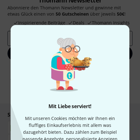
Thomann Newsletter
Abonniere den Thomann Newsletter und gewinne mit
etwas Glück einen von
50 Gutscheinen
über jeweils
50€
!
Inspirierende Beiträge
Deals
Thomann Insights
E-Mail-Adresse
*
Jetzt anmelden
Mit Klick auf „Jetzt anmelden“ stimmen Sie dem Erhalt von E-Mail-
Werbung und einer Messung des E-Mail-Nutzungsverhaltens zu. Die
Abmeldung ist jederzeit möglich. Weitere Informationen finden Sie in
unseren
Datenschutzhinweisen
.
* Pflichtfeld
Mit Liebe serviert!
Sicher einkaufen & bezahlen
Mit unseren Cookies möchten wir Ihnen ein
fluffiges Einkaufserlebnis mit allem was
dazugehört bieten. Dazu zählen zum Beispiel
passende Angebote, personalisierte Anzeigen