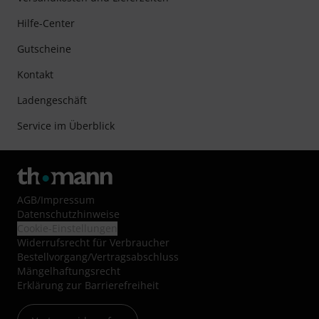
Hilfe-Center
Gutscheine
Kontakt
Ladengeschäft
Service im Überblick
AGB
/
Impressum
Datenschutzhinweise
Cookie-Einstellungen
Widerrufsrecht für Verbraucher
Bestellvorgang/Vertragsabschluss
Mängelhaftungsrecht
Erklärung zur Barrierefreiheit