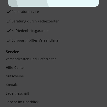
30 Tage Money-Back-Garantie
Reparaturservice
Beratung durch Fachexperten
Zufriedenheitsgarantie
Europas größtes Versandlager
Service
Versandkosten und Lieferzeiten
Hilfe-Center
Gutscheine
Kontakt
Ladengeschäft
Service im Überblick