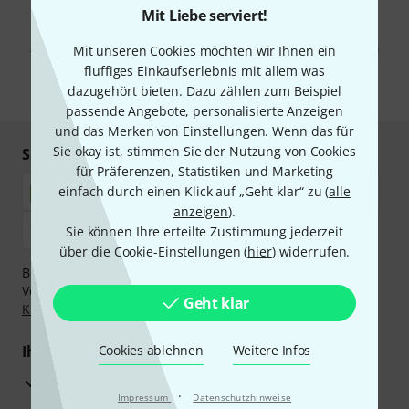
Mit Liebe serviert!
Mit Klick auf „Jetzt anmelden“ stimmen Sie dem Erhalt von E-Mail-
Werbung und einer Messung des E-Mail-Nutzungsverhaltens zu. Die
Abmeldung ist jederzeit möglich. Weitere Informationen finden Sie in
Mit unseren Cookies möchten wir Ihnen ein
unseren
Datenschutzhinweisen
.
fluffiges Einkaufserlebnis mit allem was
dazugehört bieten. Dazu zählen zum Beispiel
* Pflichtfeld
passende Angebote, personalisierte Anzeigen
und das Merken von Einstellungen. Wenn das für
Sie okay ist, stimmen Sie der Nutzung von Cookies
Sicher einkaufen & bezahlen
für Präferenzen, Statistiken und Marketing
einfach durch einen Klick auf „Geht klar“ zu (
alle
anzeigen
).
Sie können Ihre erteilte Zustimmung jederzeit
über die Cookie-Einstellungen (
hier
) widerrufen.
Bezahlen Sie vertraulich und sicher per Nachnahme,
Vorkasse, PayPal, Amazon Pay,
Klarna Sofort bezahlen
,
Geht klar
Klarna Ratenzahlung
oder Kreditkarte.
Ihre Vorteile
Cookies ablehnen
Weitere Infos
3 Jahre Thomann Garantie
·
Impressum
Datenschutzhinweise