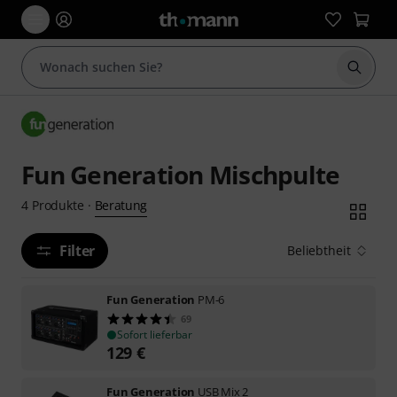
Suche 
Fun Generation Mischpulte
Beratung
4
Produkte
·
Filter
Beliebtheit
Fun Generation
PM-6
69
Sofort lieferbar
129
€
Fun Generation
USB Mix 2