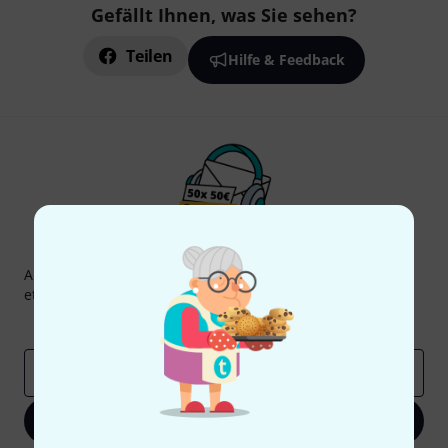
Gefällt Ihnen, was Sie sehen?
Teilen
Hilfe & Feedback
Thomann Newsletter
Abonniere den Thomann Newsletter und gewinne mit
etwas Glück einen von
50 Gutscheinen
über jeweils
50€
!
Inspirierende Beiträge
Deals
Thomann Insights
E-Mail-Adresse
*
Jetzt anmelden