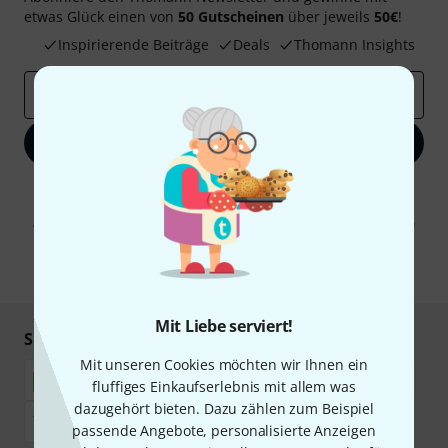
etwas Glück einen von
50 Gutscheinen
über jeweils
50€
!
Inspirierende Beiträge
Deals
Thomann Insights
E-Mail-Adresse
*
Jetzt anmelden
Mit Klick auf „Jetzt anmelden“ stimmen Sie dem Erhalt von E-Mail-
Werbung und einer Messung des E-Mail-Nutzungsverhaltens zu. Die
Abmeldung ist jederzeit möglich. Weitere Informationen finden Sie in
unseren
Datenschutzhinweisen
.
* Pflichtfeld
Mit Liebe serviert!
Sicher einkaufen & bezahlen
Mit unseren Cookies möchten wir Ihnen ein
fluffiges Einkaufserlebnis mit allem was
dazugehört bieten. Dazu zählen zum Beispiel
passende Angebote, personalisierte Anzeigen