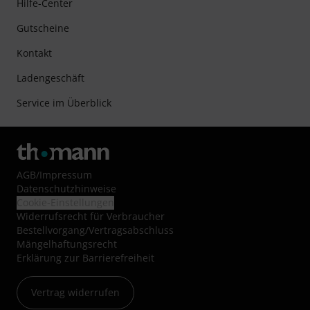
Hilfe-Center
Gutscheine
Kontakt
Ladengeschäft
Service im Überblick
AGB
/
Impressum
Datenschutzhinweise
Cookie-Einstellungen
Widerrufsrecht für Verbraucher
Bestellvorgang/Vertragsabschluss
Mängelhaftungsrecht
Erklärung zur Barrierefreiheit
Vertrag widerrufen