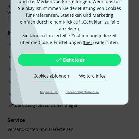
und das Merken von Einstellungen. Wenn das für
Bezahlen Sie vertraulich und sicher per Nachnahme,
Sie okay ist, stimmen Sie der Nutzung von Cookies
Vorkasse, PayPal, Amazon Pay,
Klarna Sofort bezahlen
,
für Präferenzen, Statistiken und Marketing
Klarna Ratenzahlung
oder Kreditkarte.
einfach durch einen Klick auf „Geht klar“ zu (
alle
anzeigen
).
Ihre Vorteile
Sie können Ihre erteilte Zustimmung jederzeit
über die Cookie-Einstellungen (
hier
) widerrufen.
3 Jahre Thomann Garantie
30 Tage Money-Back-Garantie
Geht klar
Reparaturservice
Cookies ablehnen
Weitere Infos
Beratung durch Fachexperten
·
Zufriedenheitsgarantie
Impressum
Datenschutzhinweise
Europas größtes Versandlager
Service
Versandkosten und Lieferzeiten