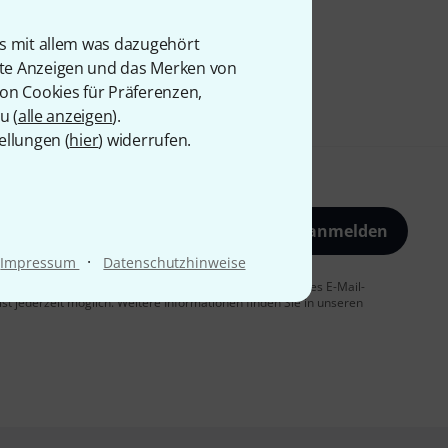
is mit allem was dazugehört
rte Anzeigen und das Merken von
von Cookies für Präferenzen,
u (
alle anzeigen
).
ellungen (
hier
) widerrufen.
Jetzt anmelden
·
Impressum
Datenschutzhinweise
 Sie dem Erhalt von E-Mail-Werbung und einer Messung des E-Mail-
t jederzeit möglich. Weitere Informationen finden Sie in unseren