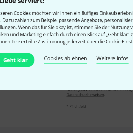
Gefällt Ihnen, was Sie sehen?
Liebe serviert!
seren Cookies möchten wir Ihnen ein fluffiges Einkaufserlebn
Teilen
Hilfe & Feedback
n. Dazu zählen zum Beispiel passende Angebote, personalisie
llungen. Wenn das für Sie okay ist, stimmen Sie der Nutzung 
tiken und Marketing einfach durch einen Klick auf „Geht klar“ z
nnen Ihre erteilte Zustimmung jederzeit über die Cookie-Einst
Cookies ablehnen
Weitere Infos
Geht klar
E-Mail-Adresse
*
 gewinne mit etwas Glück
50€
!
Mit Klick auf „Jetzt anmelden“ stimmen
Nutzungsverhaltens zu. Die Abmeldung is
Datenschutzhinweisen
.
* Pflichtfeld