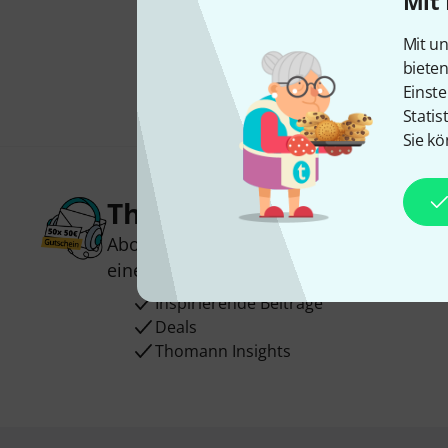
Mit 
Mit un
biete
Einste
Statis
Sie kö
Thomann Newsletter
Abonniere den Thomann Newsletter und
einen von
50 Gutscheinen
über jeweils
Inspirierende Beiträge
Deals
Thomann Insights