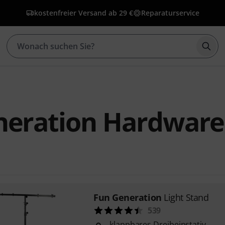
kostenfreier Versand ab 29 €
Reparaturservice
Such
neration Hardware
Fun Generation
Light Stand
539
klappbares Dreibeinstativ