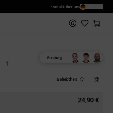
Kontakt
Über uns
DE / €
e mit Suchwort {searchTerm} starten
Beratung
1
Beliebtheit
24,90
€