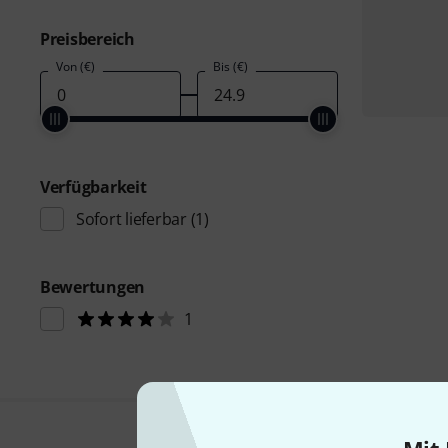
Preisbereich
Von (€)
Bis (€)
Verfügbarkeit
Sofort lieferbar
(1)
Bewertungen
1