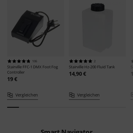
106
2
Stairville
FFC-1 DMX Foot Fog
Stairville
Hz-200 Fluid Tank
S
Controller
14,90 €
19 €
Vergleichen
Vergleichen
Smart Navigator