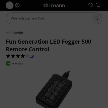
Suche 
Zubehör
Fun Generation LED Fogger 500
Remote Control
4.0 von 5 Sternen aus 3 Kundenbewertungen
(
3
)