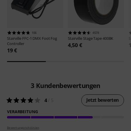
106
4578
Stairville
FFC-1 DMX Foot Fog
Stairville
Stage Tape 400BK
S
Controller
4,50 €
19 €
3
Kundenbewertungen
Jetzt bewerten
4
/ 5
VERARBEITUNG
Bewertungsrichtlinien