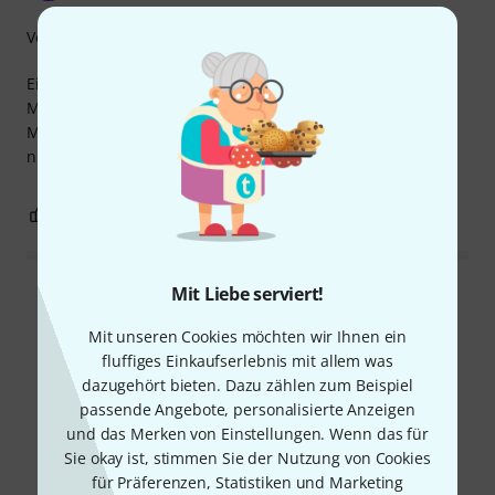
Verarbeitung
Einfache, aber praktisch und haltbare Fernbedienung.
Macht zuverlässig das, was man von ihr erwartet.
Mit dieser Fernbedienung können sogar ungeübte Hände
nichts falsch machen.
0
0
BEWERTUNG MELDEN
Mit Liebe serviert!
Alle Bewertungen lesen
Mit unseren Cookies möchten wir Ihnen ein
fluffiges Einkaufserlebnis mit allem was
dazugehört bieten. Dazu zählen zum Beispiel
Schon gewusst?
passende Angebote, personalisierte Anzeigen
und das Merken von Einstellungen. Wenn das für
Alle
Ratgeber
Sie okay ist, stimmen Sie der Nutzung von Cookies
für Präferenzen, Statistiken und Marketing