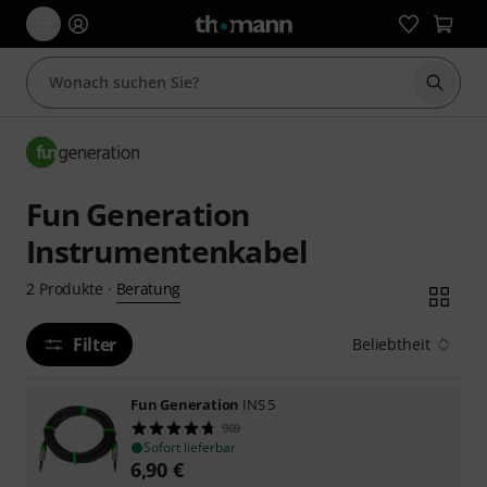
Suche 
Fun Generation
Instrumentenkabel
Beratung
2
Produkte
·
Filter
Beliebtheit
Fun Generation
INS 5
969
Sofort lieferbar
6,90
€