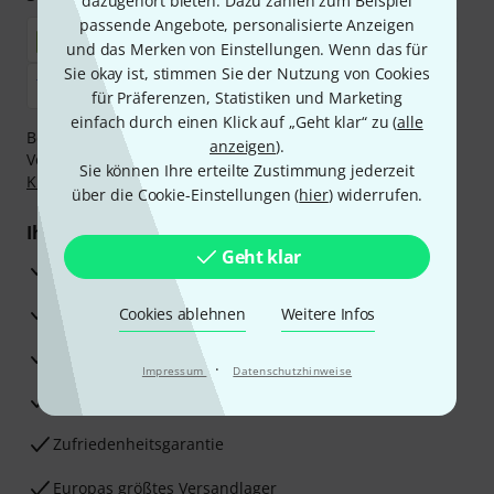
dazugehört bieten. Dazu zählen zum Beispiel
passende Angebote, personalisierte Anzeigen
und das Merken von Einstellungen. Wenn das für
Sie okay ist, stimmen Sie der Nutzung von Cookies
für Präferenzen, Statistiken und Marketing
einfach durch einen Klick auf „Geht klar“ zu (
alle
Bezahlen Sie vertraulich und sicher per Nachnahme,
anzeigen
).
Vorkasse, PayPal, Amazon Pay,
Klarna Sofort bezahlen
,
Sie können Ihre erteilte Zustimmung jederzeit
Klarna Ratenzahlung
oder Kreditkarte.
über die Cookie-Einstellungen (
hier
) widerrufen.
Ihre Vorteile
Geht klar
3 Jahre Thomann Garantie
30 Tage Money-Back-Garantie
Cookies ablehnen
Weitere Infos
Reparaturservice
·
Impressum
Datenschutzhinweise
Beratung durch Fachexperten
Zufriedenheitsgarantie
Europas größtes Versandlager