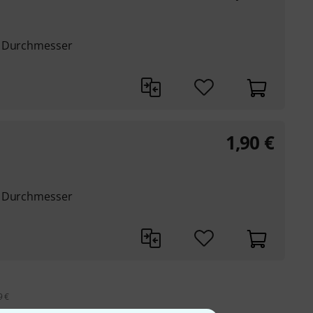
m Durchmesser
1,90
€
m Durchmesser
9 €