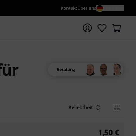
Kontakt
Über uns
DE / €
e mit Suchwort {searchTerm} starten
für
Beratung
Beliebtheit
1,50
€