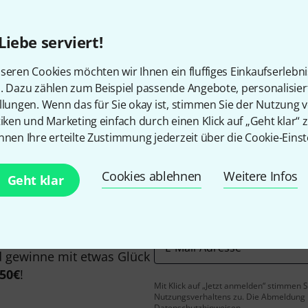
Alle Preise inkl. MwSt.
Liebe serviert!
seren Cookies möchten wir Ihnen ein fluffiges Einkaufserlebn
Gefällt Ihnen, was Sie sehen?
n. Dazu zählen zum Beispiel passende Angebote, personalisie
llungen. Wenn das für Sie okay ist, stimmen Sie der Nutzung 
tiken und Marketing einfach durch einen Klick auf „Geht klar“ z
Teilen
Hilfe & Feedback
nnen Ihre erteilte Zustimmung jederzeit über die Cookie-Einst
Cookies ablehnen
Weitere Infos
Geht klar
E-Mail-Adresse
*
 gewinne mit etwas Glück
50€
!
Mit Klick auf „Jetzt anmelden“ stimmen
Nutzungsverhaltens zu. Die Abmeldung is
Datenschutzhinweisen
.