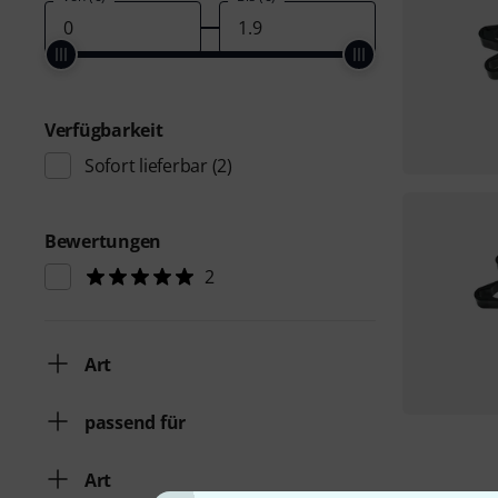
Verfügbarkeit
Sofort lieferbar
(2)
Bewertungen
2
Art
passend für
Art