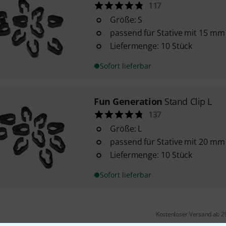
117
Größe: S
passend für Stative mit 15 m
Liefermenge: 10 Stück
Sofort lieferbar
Fun Generation
Stand Clip L
137
Größe: L
passend für Stative mit 20 m
Liefermenge: 10 Stück
Sofort lieferbar
Kostenloser Versand ab 2