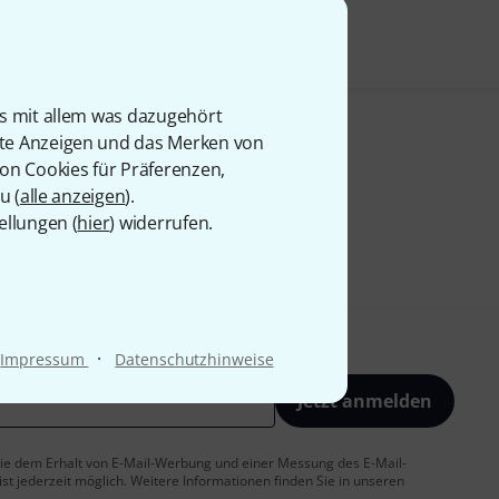
is mit allem was dazugehört
rte Anzeigen und das Merken von
von Cookies für Präferenzen,
u (
alle anzeigen
).
ellungen (
hier
) widerrufen.
·
Impressum
Datenschutzhinweise
Jetzt anmelden
 Sie dem Erhalt von E-Mail-Werbung und einer Messung des E-Mail-
t jederzeit möglich. Weitere Informationen finden Sie in unseren