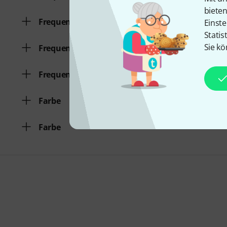
biete
Frequenzgang bis
Einste
Statis
Sie kö
Frequenzgang von
Frequenzgang bis
Farbe
Farbe