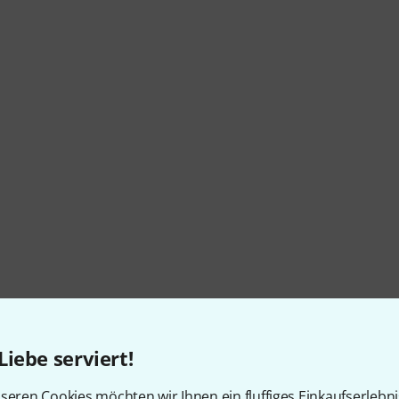
Liebe serviert!
seren Cookies möchten wir Ihnen ein fluffiges Einkaufserlebn