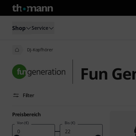
Shop
Service
DJ-Kopfhörer
Fun Gen
Filter
Preisbereich
Von (€)
Bis (€)