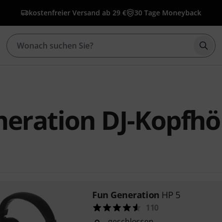
kostenfreier Versand ab 29 €
30 Tage Moneyback
Such
eration DJ-Kopfhö
Fun Generation
HP 5
110
geschlossen