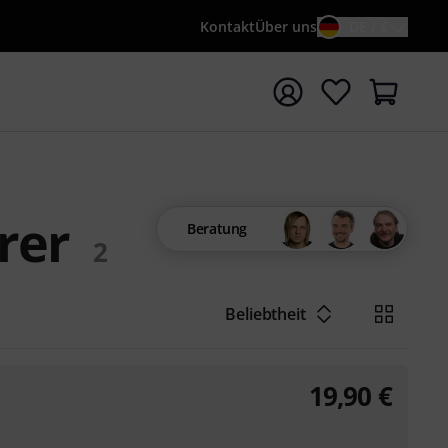
Kontakt
Über uns
DE / €
e mit Suchwort {searchTerm} starten
rer
Beratung
2
Beliebtheit
19,90
€