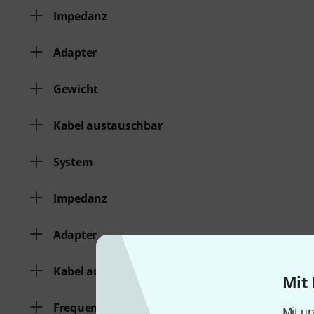
Impedanz
Adapter
Gewicht
Kabel austauschbar
System
Impedanz
Adapter
Kabel austauschbar
Mit 
Frequenzgang von
Mit un