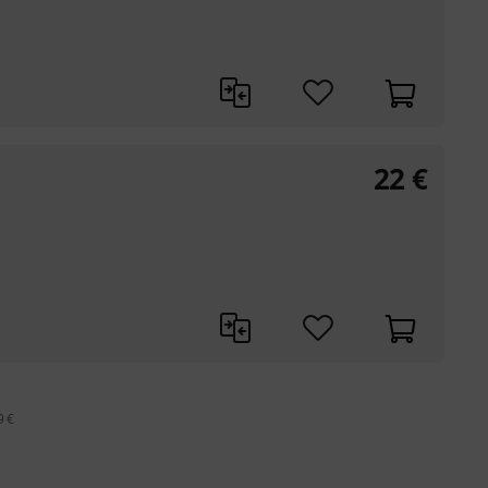
22
€
9 €