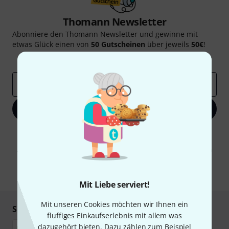
Thomann Newsletter
Abonniere den Thomann Newsletter und gewinne mit
etwas Glück einen von
50 Gutscheinen
über jeweils
50€
!
Inspirierende Beiträge
Deals
Thomann Insights
E-Mail-Adresse
*
Jetzt anmelden
Mit Klick auf „Jetzt anmelden“ stimmen Sie dem Erhalt von E-Mail-
Werbung und einer Messung des E-Mail-Nutzungsverhaltens zu. Die
Abmeldung ist jederzeit möglich. Weitere Informationen finden Sie in
unseren
Datenschutzhinweisen
.
* Pflichtfeld
Mit Liebe serviert!
Mit unseren Cookies möchten wir Ihnen ein
Sicher einkaufen & bezahlen
fluffiges Einkaufserlebnis mit allem was
dazugehört bieten. Dazu zählen zum Beispiel