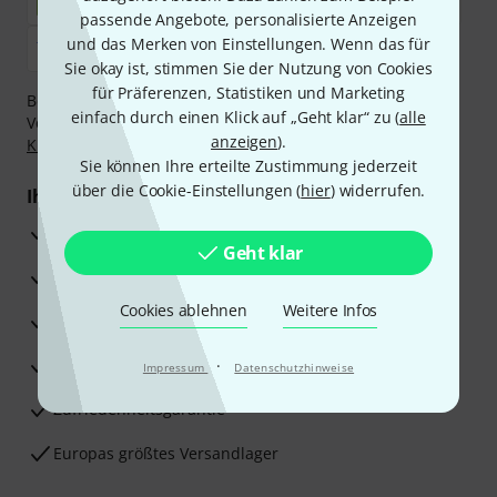
passende Angebote, personalisierte Anzeigen
und das Merken von Einstellungen. Wenn das für
Sie okay ist, stimmen Sie der Nutzung von Cookies
für Präferenzen, Statistiken und Marketing
Bezahlen Sie vertraulich und sicher per Nachnahme,
einfach durch einen Klick auf „Geht klar“ zu (
alle
Vorkasse, PayPal, Amazon Pay,
Klarna Sofort bezahlen
,
anzeigen
).
Klarna Ratenzahlung
oder Kreditkarte.
Sie können Ihre erteilte Zustimmung jederzeit
über die Cookie-Einstellungen (
hier
) widerrufen.
Ihre Vorteile
3 Jahre Thomann Garantie
Geht klar
30 Tage Money-Back-Garantie
Cookies ablehnen
Weitere Infos
Reparaturservice
Beratung durch Fachexperten
·
Impressum
Datenschutzhinweise
Zufriedenheitsgarantie
Europas größtes Versandlager