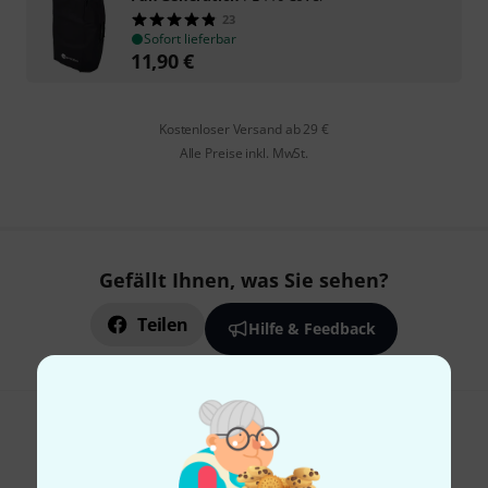
23
Sofort lieferbar
11,90
€
Kostenloser Versand ab 29 €
Alle Preise inkl. MwSt.
Gefällt Ihnen, was Sie sehen?
Teilen
Hilfe & Feedback