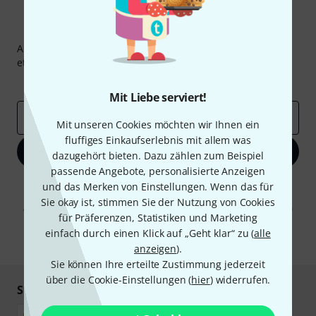
Thomann Newsletter
Abonniere den Thomann Newsletter und gewinne mit
etwas Glück einen von
50 Gutscheinen
über jeweils
50€
!
Inspirierende Beiträge
Deals
Thomann Insights
Mit Liebe serviert!
E-Mail-Adresse
*
Mit unseren Cookies möchten wir Ihnen ein
fluffiges Einkaufserlebnis mit allem was
Jetzt anmelden
dazugehört bieten. Dazu zählen zum Beispiel
passende Angebote, personalisierte Anzeigen
Mit Klick auf „Jetzt anmelden“ stimmen Sie dem Erhalt von E-Mail-
und das Merken von Einstellungen. Wenn das für
Werbung und einer Messung des E-Mail-Nutzungsverhaltens zu. Die
Sie okay ist, stimmen Sie der Nutzung von Cookies
Abmeldung ist jederzeit möglich. Weitere Informationen finden Sie in
für Präferenzen, Statistiken und Marketing
unseren
Datenschutzhinweisen
.
einfach durch einen Klick auf „Geht klar“ zu (
alle
* Pflichtfeld
anzeigen
).
Sie können Ihre erteilte Zustimmung jederzeit
über die Cookie-Einstellungen (
hier
) widerrufen.
Sicher einkaufen & bezahlen