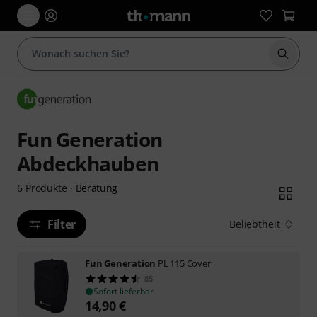
Suche 
Fun Generation
Abdeckhauben
Beratung
6
Produkte
·
Filter
Beliebtheit
Fun Generation
PL 115 Cover
85
Sofort lieferbar
14,90
€