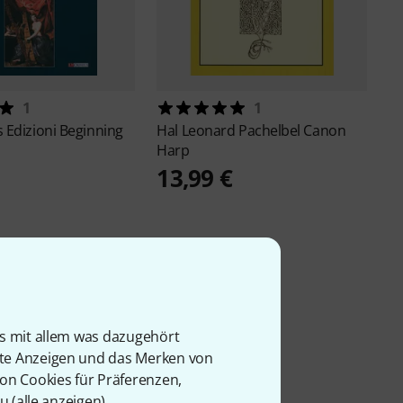
1
1
 Edizioni
Beginning
Hal Leonard
Pachelbel Canon
Harp
13,99 €
is mit allem was dazugehört
rte Anzeigen und das Merken von
von Cookies für Präferenzen,
u (
alle anzeigen
).