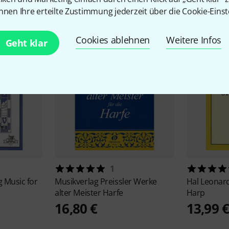
Alternativen vergleichen
nnen Ihre erteilte Zustimmung jederzeit über die Cookie-Einst
Cookies ablehnen
Weitere Infos
Geht klar
1
 Music for
Musikverlag Preissler
Werke
Hal Leonar
alter Meister Harfe
Harp
16,80 €
13,99 