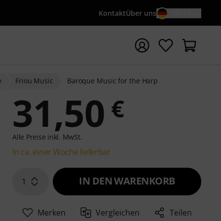
Kontakt
Über uns
DE / €
e mit Suchwort {searchTerm} starten
e
Friou Music
Baroque Music for the Harp
31,50
€
Alle Preise inkl. MwSt.
In ca. einer Woche lieferbar
IN DEN WARENKORB
1
Merken
Vergleichen
Teilen