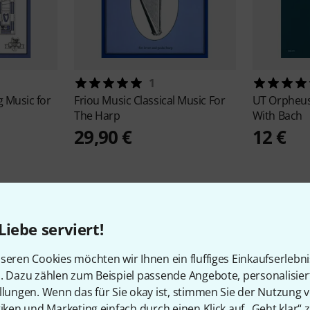
1
 Music for
Friou Music
Classical Music For
UT Orpheus
The Harp
With Bach
29,90 €
12 €
Liebe serviert!
seren Cookies möchten wir Ihnen ein fluffiges Einkaufserlebn
n. Dazu zählen zum Beispiel passende Angebote, personalisie
llungen. Wenn das für Sie okay ist, stimmen Sie der Nutzung 
tiken und Marketing einfach durch einen Klick auf „Geht klar“ z