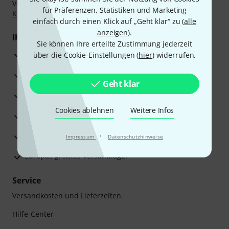
Vorkasse, PayPal, Amazon Pay,
Klarna Sofort bezahlen
,
für Präferenzen, Statistiken und Marketing
Klarna Ratenzahlung
oder Kreditkarte.
einfach durch einen Klick auf „Geht klar“ zu (
alle
anzeigen
).
Ihre Vorteile
Sie können Ihre erteilte Zustimmung jederzeit
3 Jahre Thomann Garantie
über die Cookie-Einstellungen (
hier
) widerrufen.
30 Tage Money-Back-Garantie
Geht klar
Reparaturservice
Cookies ablehnen
Weitere Infos
Beratung durch Fachexperten
Zufriedenheitsgarantie
·
Impressum
Datenschutzhinweise
Europas größtes Versandlager
Service
Versandkosten und Lieferzeiten
Hilfe-Center