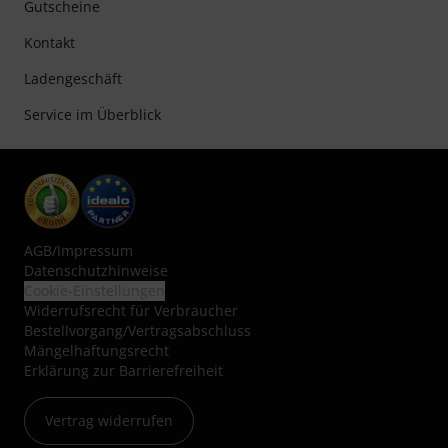
Gutscheine
Kontakt
Ladengeschäft
Service im Überblick
AGB
/
Impressum
Datenschutzhinweise
Cookie-Einstellungen
Widerrufsrecht für Verbraucher
Bestellvorgang/Vertragsabschluss
Mängelhaftungsrecht
Erklärung zur Barrierefreiheit
Vertrag widerrufen