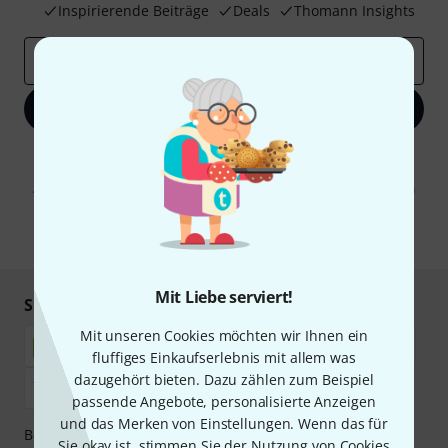
Inspirierende Beiträge
Deals
Thomann Insights
E-Mail-Adresse
*
Jetzt anmelden
Mit Klick auf „Jetzt anmelden“ stimmen Sie dem Erhalt von E-Mail-
Werbung und einer Messung des E-Mail-Nutzungsverhaltens zu. Die
Abmeldung ist jederzeit möglich. Weitere Informationen finden Sie in
unseren
Datenschutzhinweisen
.
* Pflichtfeld
Mit Liebe serviert!
Sicher einkaufen & bezahlen
Mit unseren Cookies möchten wir Ihnen ein
fluffiges Einkaufserlebnis mit allem was
dazugehört bieten. Dazu zählen zum Beispiel
passende Angebote, personalisierte Anzeigen
und das Merken von Einstellungen. Wenn das für
Bezahlen Sie vertraulich und sicher per Nachnahme,
Sie okay ist, stimmen Sie der Nutzung von Cookies