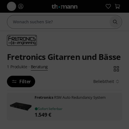
Suche 
Fretronics Gitarren und Bässe
Beratung
1
Produkte
·
Filter
Beliebtheit
Fretronics
RSW Auto Redundancy System
Sofort lieferbar
1.549
€