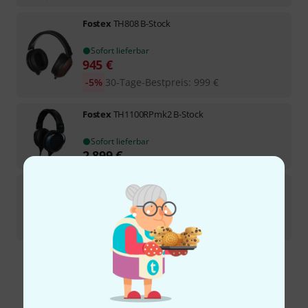
Fostex
TH808 B-Stock
Sofort lieferbar
945
€
-5%
30-Tage-Bestpreis
:
999
€
Fostex
TH1100RPmk2 B-Stock
Sofort lieferbar
2.899
€
Fostex
TH919 B-Stock
Sofort lieferbar
3.149
€
Kostenloser Versand ab 29 €
Alle Preise inkl. MwSt.