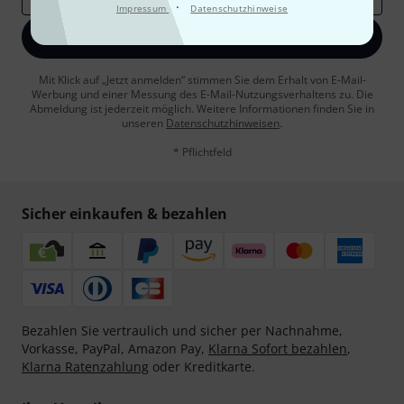
·
Impressum
Datenschutzhinweise
Jetzt anmelden
Mit Klick auf „Jetzt anmelden“ stimmen Sie dem Erhalt von E-Mail-
Werbung und einer Messung des E-Mail-Nutzungsverhaltens zu. Die
Abmeldung ist jederzeit möglich. Weitere Informationen finden Sie in
unseren
Datenschutzhinweisen
.
* Pflichtfeld
Sicher einkaufen & bezahlen
Bezahlen Sie vertraulich und sicher per Nachnahme,
Vorkasse, PayPal, Amazon Pay,
Klarna Sofort bezahlen
,
Klarna Ratenzahlung
oder Kreditkarte.