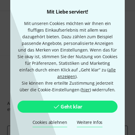
Mit Liebe serviert!
Mit unseren Cookies möchten wir Ihnen ein
Gefällt Ihnen, was Sie sehen?
fluffiges Einkaufserlebnis mit allem was
dazugehört bieten. Dazu zählen zum Beispiel
Teilen
Hilfe & Feedback
passende Angebote, personalisierte Anzeigen
und das Merken von Einstellungen. Wenn das für
Sie okay ist, stimmen Sie der Nutzung von Cookies
für Präferenzen, Statistiken und Marketing
einfach durch einen Klick auf „Geht klar“ zu (
alle
anzeigen
).
Sie können Ihre erteilte Zustimmung jederzeit
über die Cookie-Einstellungen (
hier
) widerrufen.
Thomann Newsletter
Abonniere den Thomann Newsletter und gewinne mit
Geht klar
etwas Glück einen von
50 Gutscheinen
über jeweils
50€
!
Inspirierende Beiträge
Deals
Thomann Insights
Cookies ablehnen
Weitere Infos
E-Mail-Adresse
*