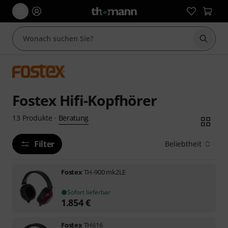
Suche 
Fostex Hifi-Kopfhörer
Beratung
13
Produkte
·
Filter
Beliebtheit
Fostex
TH-900 mk2LE
Sofort lieferbar
1.854
€
Fostex
TH616