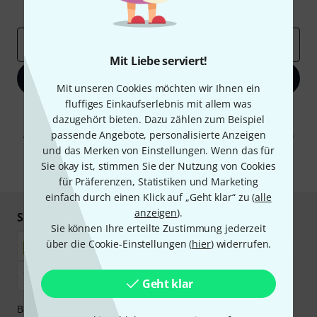
Inspirierende Beiträge
Deals
Thomann Insights
E-Mail-Adresse
*
Mit Liebe serviert!
Jetzt anmelden
Mit unseren Cookies möchten wir Ihnen ein
fluffiges Einkaufserlebnis mit allem was
Mit Klick auf „Jetzt anmelden“ stimmen Sie dem Erhalt von E-Mail-
dazugehört bieten. Dazu zählen zum Beispiel
Werbung und einer Messung des E-Mail-Nutzungsverhaltens zu. Die
passende Angebote, personalisierte Anzeigen
Abmeldung ist jederzeit möglich. Weitere Informationen finden Sie in
unseren
Datenschutzhinweisen
.
und das Merken von Einstellungen. Wenn das für
Sie okay ist, stimmen Sie der Nutzung von Cookies
* Pflichtfeld
für Präferenzen, Statistiken und Marketing
einfach durch einen Klick auf „Geht klar“ zu (
alle
anzeigen
).
Sicher einkaufen & bezahlen
Sie können Ihre erteilte Zustimmung jederzeit
über die Cookie-Einstellungen (
hier
) widerrufen.
Geht klar
Bezahlen Sie vertraulich und sicher per Nachnahme,