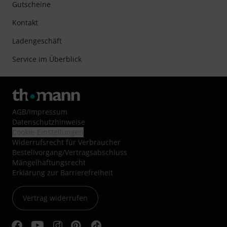
Gutscheine
Kontakt
Ladengeschäft
Service im Überblick
AGB
/
Impressum
Datenschutzhinweise
Cookie-Einstellungen
Widerrufsrecht für Verbraucher
Bestellvorgang/Vertragsabschluss
Mängelhaftungsrecht
Erklärung zur Barrierefreiheit
Vertrag widerrufen