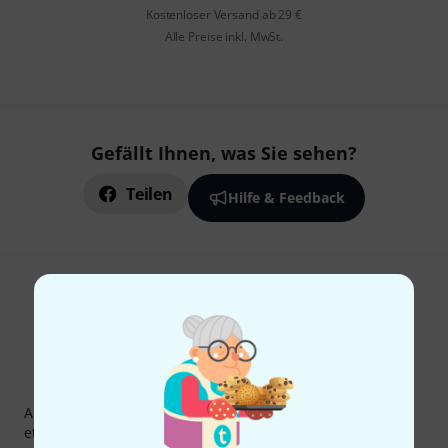
Kostenloser Versand ab 29 €
Alle Preise inkl. MwSt.
Gefällt Ihnen, was Sie sehen?
Teilen
Hilfe & Feedback
Thomann Newsletter
Abonniere den Thomann Newsletter und gewinne mit
etwas Glück einen von
50 Gutscheinen
über jeweils
50€
!