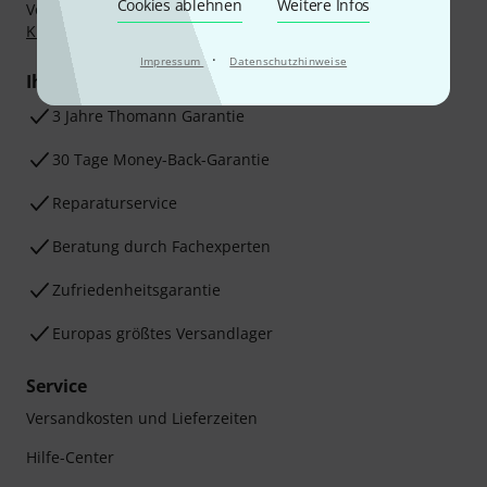
Cookies ablehnen
Weitere Infos
Vorkasse, PayPal, Amazon Pay,
Klarna Sofort bezahlen
,
Klarna Ratenzahlung
oder Kreditkarte.
·
Impressum
Datenschutzhinweise
Ihre Vorteile
3 Jahre Thomann Garantie
30 Tage Money-Back-Garantie
Reparaturservice
Beratung durch Fachexperten
Zufriedenheitsgarantie
Europas größtes Versandlager
Service
Versandkosten und Lieferzeiten
Hilfe-Center