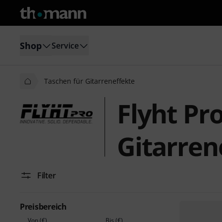
Shop
Service
Taschen für Gitarreneffekte
Flyht Pr
Gitarren
Filter
Preisbereich
Von (€)
Bis (€)