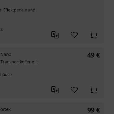
r, Effektpedale und
ss
49
€
P Nano
r Transportkoffer mit
ehäuse
99
€
ortex