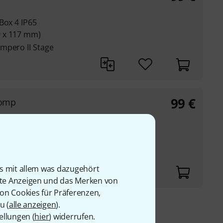
Box 4 IP65
 x 117 mm)
mpero II Stage
99
€
tomp
 Stomp
x 316 x 100 mm
is mit allem was dazugehört
rte Anzeigen und das Merken von
von Cookies für Präferenzen,
u (
alle anzeigen
).
9 €
ellungen (
hier
) widerrufen.