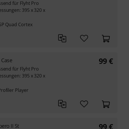
send für Flyht Pro
ssungen: 395 x 320 x
DSP Quad Cortex
99
€
r Case
send für Flyht Pro
ssungen: 395 x 320 x
ofiler Player
99
€
ero II St