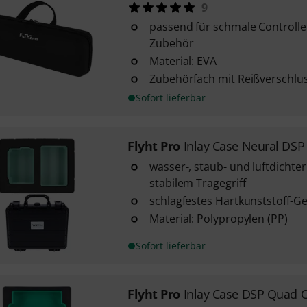
9
passend für schmale Controlle
Zubehör
Material: EVA
Zubehörfach mit Reißverschlu
Sofort lieferbar
Flyht Pro
Inlay Case Neural DS
wasser-, staub- und luftdichte
stabilem Tragegriff
schlagfestes Hartkunststoff-G
Material: Polypropylen (PP)
Sofort lieferbar
Flyht Pro
Inlay Case DSP Quad C