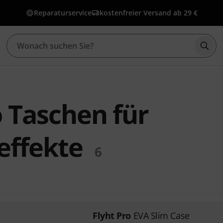
Reparaturservice
kostenfreier Versand ab 29 €
Such
o Taschen für
effekte
6
Flyht Pro
EVA Slim Case