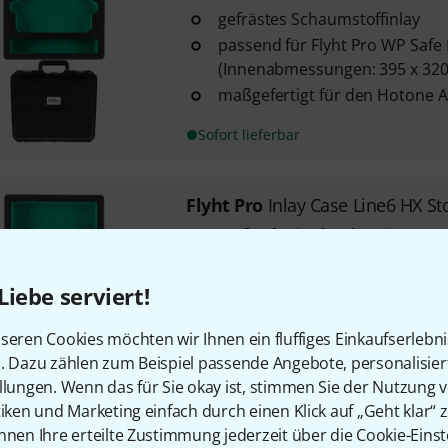
gefrästes Schaumstoffinlay
passend für Flyht Pro WP Safe 
(Innenabmessungen: 395 x 320
maßgefertigt für den Hotone A
Sofort lieferbar
Flyht Pro
Inlay Case Line6 HX S
maßgefertigt für den Line6 HX
Abmessungen (B x T x H): 390 
mit Zubehörfach
Liebe serviert!
seren Cookies möchten wir Ihnen ein fluffiges Einkaufserlebn
Sofort lieferbar
n. Dazu zählen zum Beispiel passende Angebote, personalisie
llungen. Wenn das für Sie okay ist, stimmen Sie der Nutzung 
tiken und Marketing einfach durch einen Klick auf „Geht klar“ z
Kostenloser Versand ab 2
nnen Ihre erteilte Zustimmung jederzeit über die Cookie-Einst