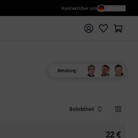
Kontakt
Über uns
DE / €
e mit Suchwort {searchTerm} starten
Beratung
Beliebtheit
22
€