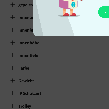
gepolstert
Innenausstattung
Innenbreite
Innenhöhe
Innentiefe
Farbe
Gewicht
IP Schutzart
Trolley