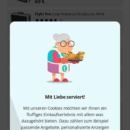
69
€
Flyht Pro
Case Presonus StudioLive AR16
15
Sofort lieferbar
99
€
Flyht Pro
Case ASM Hydrasynth Desktop
14
Sofort lieferbar
39
€
Flyht Pro
Case Zoom L-8
3
Sofort lieferbar
44
€
Mit Liebe serviert!
Flyht Pro
HSC Hard Shell Case "X B-Stock
Mit unseren Cookies möchten wir Ihnen ein
fluffiges Einkaufserlebnis mit allem was
Produkt ist ausverkauft
dazugehört bieten. Dazu zählen zum Beispiel
55
€
passende Angebote, personalisierte Anzeigen
-14%
30-Tage-Bestpreis
:
64
€