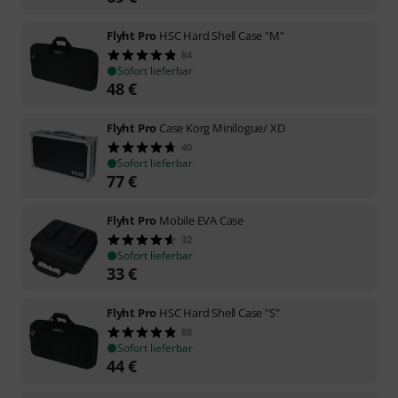
Flyht Pro
HSC Hard Shell Case "M"
84
Sofort lieferbar
48
€
Flyht Pro
Case Korg Minilogue/ XD
40
Sofort lieferbar
77
€
Flyht Pro
Mobile EVA Case
32
Sofort lieferbar
33
€
Flyht Pro
HSC Hard Shell Case "S"
88
Sofort lieferbar
44
€