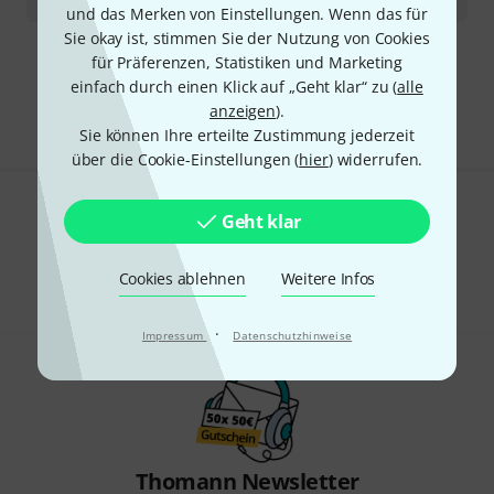
und das Merken von Einstellungen. Wenn das für
Sie okay ist, stimmen Sie der Nutzung von Cookies
für Präferenzen, Statistiken und Marketing
Kostenloser Versand ab 29 €
einfach durch einen Klick auf „Geht klar“ zu (
alle
Alle Preise inkl. MwSt.
anzeigen
).
Sie können Ihre erteilte Zustimmung jederzeit
über die Cookie-Einstellungen (
hier
) widerrufen.
Gefällt Ihnen, was Sie sehen?
Geht klar
Teilen
Hilfe & Feedback
Cookies ablehnen
Weitere Infos
·
Impressum
Datenschutzhinweise
Thomann Newsletter