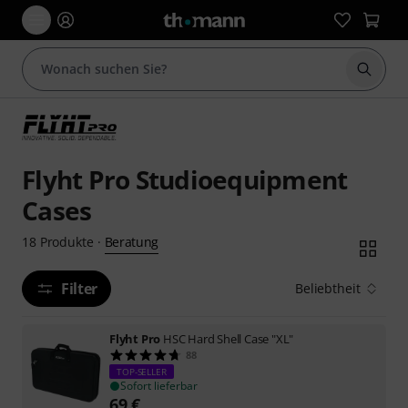
Suche 
Flyht Pro Studioequipment
Cases
Beratung
18
Produkte
·
Filter
Beliebtheit
Flyht Pro
HSC Hard Shell Case "XL"
88
TOP-SELLER
Sofort lieferbar
69
€