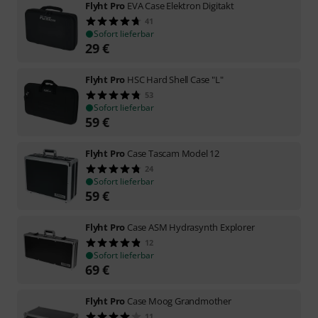
Flyht Pro
EVA Case Elektron Digitakt
41
Sofort lieferbar
29
€
Flyht Pro
HSC Hard Shell Case "L"
53
Sofort lieferbar
59
€
Flyht Pro
Case Tascam Model 12
24
Sofort lieferbar
59
€
Flyht Pro
Case ASM Hydrasynth Explorer
12
Sofort lieferbar
69
€
Flyht Pro
Case Moog Grandmother
11