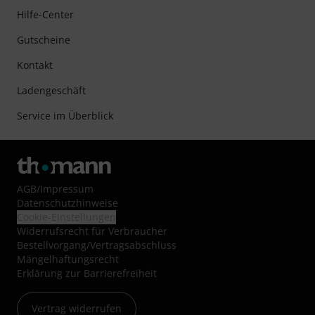
Hilfe-Center
Gutscheine
Kontakt
Ladengeschäft
Service im Überblick
AGB
/
Impressum
Datenschutzhinweise
Cookie-Einstellungen
Widerrufsrecht für Verbraucher
Bestellvorgang/Vertragsabschluss
Mängelhaftungsrecht
Erklärung zur Barrierefreiheit
Vertrag widerrufen