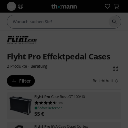
Suche 
Flyht Pro Effektpedal Cases
Beratung
2
Produkte
·
Filter
Beliebtheit
Flyht Pro
Case Boss GT-100/10
199
Sofort lieferbar
55
€
Flyht Pro
EVA Case Quad Cortex