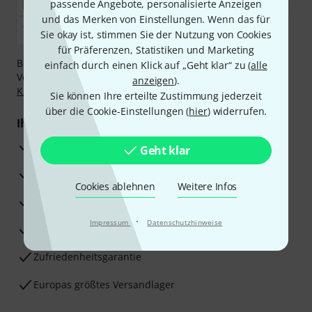
passende Angebote, personalisierte Anzeigen
und das Merken von Einstellungen. Wenn das für
Sie okay ist, stimmen Sie der Nutzung von Cookies
für Präferenzen, Statistiken und Marketing
Bezahlen Sie vertraulich und sicher per Nachnahme,
einfach durch einen Klick auf „Geht klar“ zu (
alle
Vorkasse, PayPal, Amazon Pay,
Klarna Sofort bezahlen
,
anzeigen
).
Klarna Ratenzahlung
oder Kreditkarte.
Sie können Ihre erteilte Zustimmung jederzeit
über die Cookie-Einstellungen (
hier
) widerrufen.
Ihre Vorteile
3 Jahre Thomann Garantie
Geht klar
30 Tage Money-Back-Garantie
Cookies ablehnen
Weitere Infos
Reparaturservice
·
Impressum
Datenschutzhinweise
Beratung durch Fachexperten
Zufriedenheitsgarantie
Europas größtes Versandlager