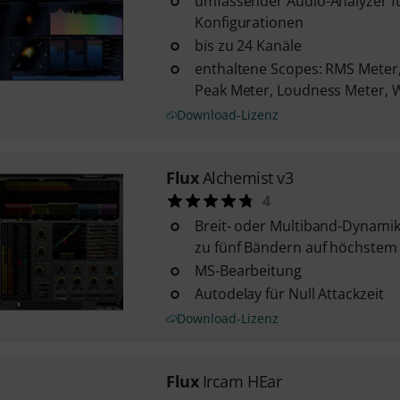
umfassender Audio-Analyzer f
Konfigurationen
bis zu 24 Kanäle
enthaltene Scopes: RMS Meter,
Peak Meter, Loudness Meter, W
Download-Lizenz
Flux
Alchemist v3
4
Breit- oder Multiband-Dynamik
zu fünf Bändern auf höchstem
MS-Bearbeitung
Autodelay für Null Attackzeit
Download-Lizenz
Flux
Ircam HEar