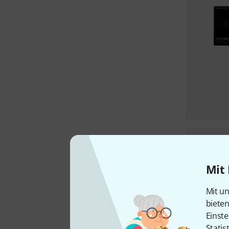
Mit 
Mit un
biete
Einste
Statis