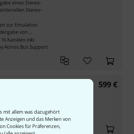
rgabe eines Stereo-
ntionellen Stereo-
en zur Emulation
dergabe von ...
16 Kanälen inkl.
lby Atmos Bus Support
599
€
 Mira Session Mira
is mit allem was dazugehört
23
rte Anzeigen und das Merken von
von Cookies für Präferenzen,
u (
alle anzeigen
).