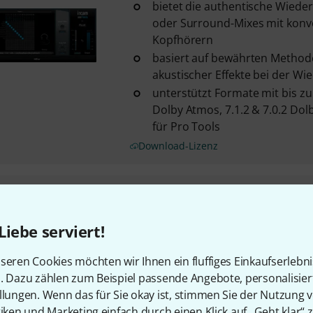
bietet die authentische Wiede
oder Surround-Mixes mit konve
Kopfhörern
basiert auf bewährten Method
akustischer Effekte bei der Wie
unterstützt Formate mit bis zu 
Dolby Atmos, 7.1.2 & 7.0.2 Do
für Pro Tools
Download-Lizenz
Flux
Mira Ultimate
umfassende Analyzer-Suite mit
Liebe serviert!
Studio und Mira Live
bis zu 24 Kanäle
seren Cookies möchten wir Ihnen ein fluffiges Einkaufserlebn
Systemkalibrierung mit bis zu 
n. Dazu zählen zum Beispiel passende Angebote, personalisie
Messmikrofoneingängen
llungen. Wenn das für Sie okay ist, stimmen Sie der Nutzung 
Download-Lizenz
tiken und Marketing einfach durch einen Klick auf „Geht klar“ z