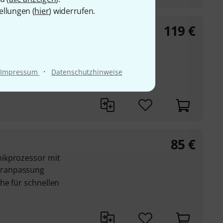
ellungen (
hier
) widerrufen.
119
€
g auf höchstem
·
Impressum
Datenschutzhinweise
85
€
ikprozessor mit
eranpassung
he für schnellen