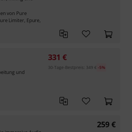
nen von Pure
re Limiter, Epure,
331
€
30-Tage-Bestpreis
:
349
€
-5%
beitung und
259
€