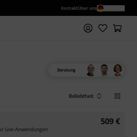
Kontakt
Über uns
DE / €
e mit Suchwort {searchTerm} starten
Beratung
Beliebtheit
509
€
für Live-Anwendungen