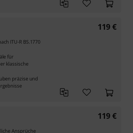
119
€
nach ITU-R BS.1770
äle für
er klassische
auben präzise und
Ergebnisse
119
€
gliche Ansprüche