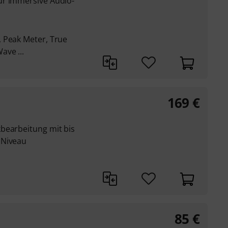
ür immersive Audio-
 Peak Meter, True
ave ...
169
€
bearbeitung mit bis
 Niveau
85
€