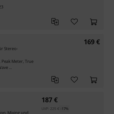
23
169
€
r Stereo-
 Peak Meter, True
ave ...
187
€
UVP:
225
€
-17%
ion, Mixing und