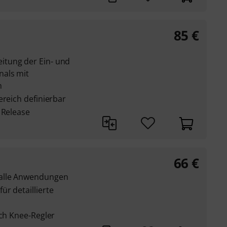
85
€
tung der Ein- und
nals mit
h
ereich definierbar
 Release
66
€
 alle Anwendungen
r detaillierte
rch Knee-Regler