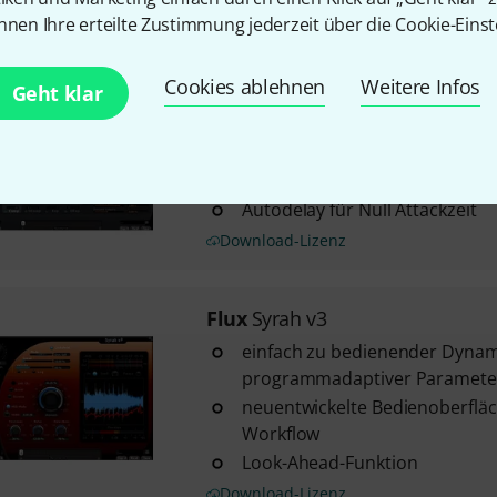
nnen Ihre erteilte Zustimmung jederzeit über die Cookie-Einst
Flux
Solera v3
Cookies ablehnen
Weitere Infos
Geht klar
2
Breitband-Dynamikbearbeitun
Niveau
MS-Bearbeitung
Autodelay für Null Attackzeit
Download-Lizenz
Flux
Syrah v3
einfach zu bedienender Dynam
programmadaptiver Paramet
neuentwickelte Bedienoberfläc
Workflow
Look-Ahead-Funktion
Download-Lizenz