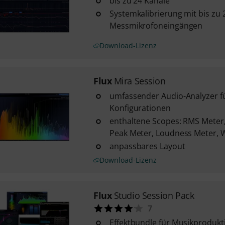
bis zu 24 Kanäle
Systemkalibrierung mit bis zu 
Messmikrofoneingängen
Download-Lizenz
Flux
Mira Session
umfassender Audio-Analyzer fü
Konfigurationen
enthaltene Scopes: RMS Meter,
Peak Meter, Loudness Meter, W
anpassbares Layout
Download-Lizenz
Flux
Studio Session Pack
7
Effektbundle für Musikprodukt