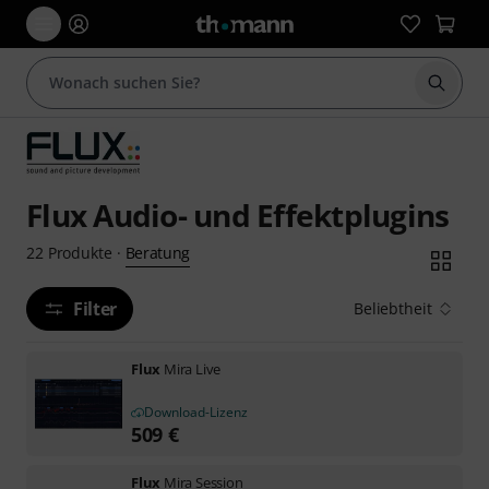
Suche 
Flux Audio- und Effektplugins
Beratung
22
Produkte
·
Filter
Beliebtheit
Flux
Mira Live
Download-Lizenz
509
€
Flux
Mira Session