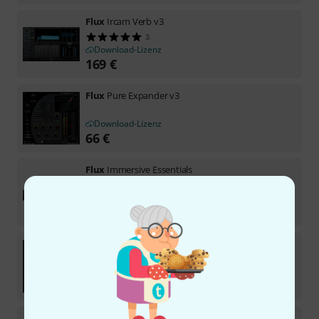
Flux
Ircam Verb v3
3
Download-Lizenz
169
€
Flux
Pure Expander v3
Download-Lizenz
66
€
Flux
Immersive Essentials
Download-Lizenz
249
€
Flux
Pure DExpander v3
Download-Lizenz
66
€
Flux
Pure Limiter v3