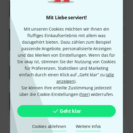
1
Download-Lizenz
66
€
Mit Liebe serviert!
Mit unseren Cookies möchten wir Ihnen ein
Flux
Pure DCompressor v3
fluffiges Einkaufserlebnis mit allem was
dazugehört bieten. Dazu zählen zum Beispiel
Download-Lizenz
66
€
passende Angebote, personalisierte Anzeigen
und das Merken von Einstellungen. Wenn das für
Flux
Evo Series Pack
Sie okay ist, stimmen Sie der Nutzung von Cookies
für Präferenzen, Statistiken und Marketing
Download-Lizenz
einfach durch einen Klick auf „Geht klar“ zu (
alle
119
€
anzeigen
).
Sie können Ihre erteilte Zustimmung jederzeit
Flux
Ultimate Plugin Pack
über die Cookie-Einstellungen (
hier
) widerrufen.
Download-Lizenz
599
€
Geht klar
Cookies ablehnen
Weitere Infos
Kostenloser Versand ab 29 €