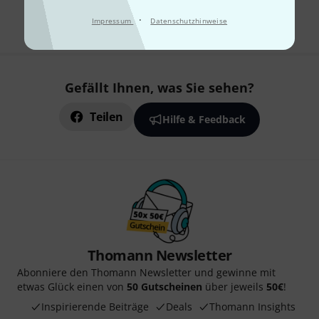
Alle Preise inkl. MwSt.
·
Impressum
Datenschutzhinweise
Gefällt Ihnen, was Sie sehen?
Teilen
Hilfe & Feedback
Thomann Newsletter
Abonniere den Thomann Newsletter und gewinne mit
etwas Glück einen von
50 Gutscheinen
über jeweils
50€
!
Inspirierende Beiträge
Deals
Thomann Insights