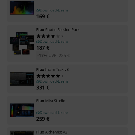
Download-Lizenz
169
€
Flux
Studio Session Pack
7
Download-Lizenz
187
€
-17%
UVP:
225
€
Flux
Ircam Trax v3
1
Download-Lizenz
331
€
Flux
Mira Studio
Download-Lizenz
259
€
Flux
Alchemist v3