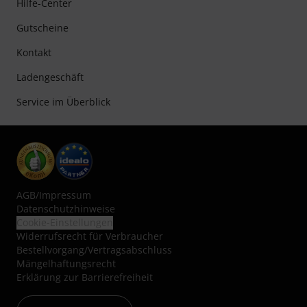
Hilfe-Center
Gutscheine
Kontakt
Ladengeschäft
Service im Überblick
AGB
/
Impressum
Datenschutzhinweise
Cookie-Einstellungen
Widerrufsrecht für Verbraucher
Bestellvorgang/Vertragsabschluss
Mängelhaftungsrecht
Erklärung zur Barrierefreiheit