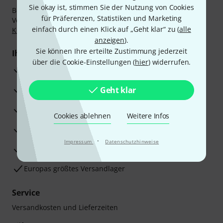
Sie okay ist, stimmen Sie der Nutzung von Cookies
Bezahlen Sie vertraulich und sicher per Nachnahme,
für Präferenzen, Statistiken und Marketing
Vorkasse, PayPal, Amazon Pay,
Klarna Sofort bezahlen
,
einfach durch einen Klick auf „Geht klar“ zu (
alle
Klarna Ratenzahlung
oder Kreditkarte.
anzeigen
).
Sie können Ihre erteilte Zustimmung jederzeit
Ihre Vorteile
über die Cookie-Einstellungen (
hier
) widerrufen.
3 Jahre Thomann Garantie
30 Tage Money-Back-Garantie
Geht klar
Reparaturservice
Cookies ablehnen
Weitere Infos
Beratung durch Fachexperten
·
Impressum
Datenschutzhinweise
Zufriedenheitsgarantie
Europas größtes Versandlager
Service
Versandkosten und Lieferzeiten