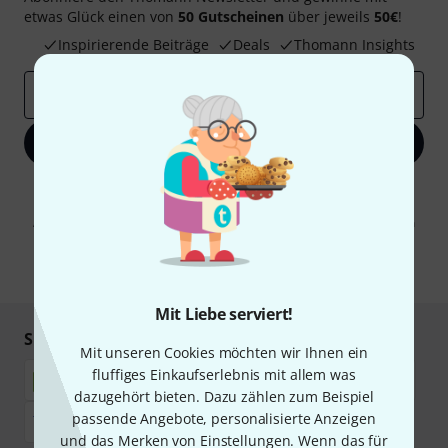
etwas Glück einen von
50 Gutscheinen
über jeweils
50€
!
Inspirierende Beiträge
Deals
Thomann Insights
E-Mail-Adresse
*
Jetzt anmelden
Mit Klick auf „Jetzt anmelden“ stimmen Sie dem Erhalt von E-Mail-
Werbung und einer Messung des E-Mail-Nutzungsverhaltens zu. Die
Abmeldung ist jederzeit möglich. Weitere Informationen finden Sie in
unseren
Datenschutzhinweisen
.
* Pflichtfeld
Mit Liebe serviert!
Sicher einkaufen & bezahlen
Mit unseren Cookies möchten wir Ihnen ein
fluffiges Einkaufserlebnis mit allem was
dazugehört bieten. Dazu zählen zum Beispiel
passende Angebote, personalisierte Anzeigen
und das Merken von Einstellungen. Wenn das für