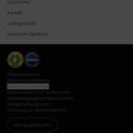
Gutscheine
Kontakt
Ladengeschäft
Service im Überblick
AGB
/
Impressum
Datenschutzhinweise
Cookie-Einstellungen
Widerrufsrecht für Verbraucher
Bestellvorgang/Vertragsabschluss
Mängelhaftungsrecht
Erklärung zur Barrierefreiheit
Vertrag widerrufen