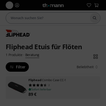
Suche 
Fliphead Etuis für Flöten
Beratung
1
Produkte
·
Filter
Beliebtheit
Fliphead
Combo Case CC-1
2
Sofort lieferbar
89
€