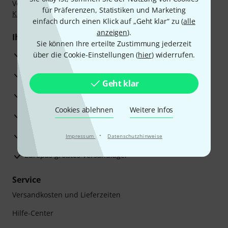
Vorkasse, PayPal, Amazon Pay,
Klarna Sofort bezahlen
,
für Präferenzen, Statistiken und Marketing
Klarna Ratenzahlung
oder Kreditkarte.
einfach durch einen Klick auf „Geht klar“ zu (
alle
anzeigen
).
Ihre Vorteile
Sie können Ihre erteilte Zustimmung jederzeit
3 Jahre Thomann Garantie
über die Cookie-Einstellungen (
hier
) widerrufen.
30 Tage Money-Back-Garantie
Geht klar
Reparaturservice
Cookies ablehnen
Weitere Infos
Beratung durch Fachexperten
Zufriedenheitsgarantie
·
Impressum
Datenschutzhinweise
Europas größtes Versandlager
Service
Versandkosten und Lieferzeiten
Hilfe-Center