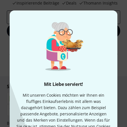
Inspirierende Beiträge
Deals
Thomann Insights
E-Mail-Adresse
*
Jetzt anmelden
Mit Klick auf „Jetzt anmelden“ stimmen Sie dem Erhalt von E-Mail-
Werbung und einer Messung des E-Mail-Nutzungsverhaltens zu. Die
Abmeldung ist jederzeit möglich. Weitere Informationen finden Sie in
unseren
Datenschutzhinweisen
.
* Pflichtfeld
Mit Liebe serviert!
Sicher einkaufen & bezahlen
Mit unseren Cookies möchten wir Ihnen ein
fluffiges Einkaufserlebnis mit allem was
dazugehört bieten. Dazu zählen zum Beispiel
passende Angebote, personalisierte Anzeigen
und das Merken von Einstellungen. Wenn das für
Bezahlen Sie vertraulich und sicher per Nachnahme,
Sie okay ist, stimmen Sie der Nutzung von Cookies