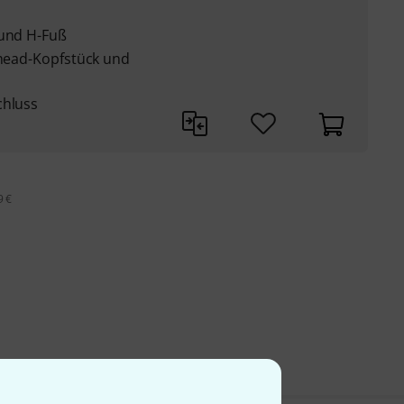
 und H-Fuß
phead-Kopfstück und
chluss
9 €