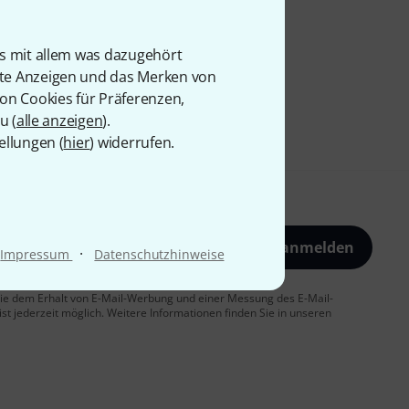
is mit allem was dazugehört
rte Anzeigen und das Merken von
von Cookies für Präferenzen,
u (
alle anzeigen
).
ellungen (
hier
) widerrufen.
Jetzt anmelden
·
Impressum
Datenschutzhinweise
 Sie dem Erhalt von E-Mail-Werbung und einer Messung des E-Mail-
t jederzeit möglich. Weitere Informationen finden Sie in unseren