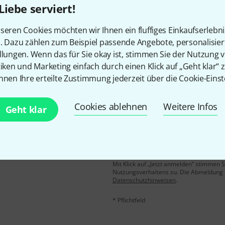
Liebe serviert!
Gefällt Ihnen, was Sie sehen?
seren Cookies möchten wir Ihnen ein fluffiges Einkaufserlebn
n. Dazu zählen zum Beispiel passende Angebote, personalisie
Teilen
Hilfe & Feedback
llungen. Wenn das für Sie okay ist, stimmen Sie der Nutzung 
tiken und Marketing einfach durch einen Klick auf „Geht klar“ z
nnen Ihre erteilte Zustimmung jederzeit über die Cookie-Einst
Cookies ablehnen
Weitere Infos
Geht klar
E-Mail-Adresse
*
 gewinne mit etwas Glück
50€
!
Mit Klick auf „Jetzt anmelden“ stimmen
Nutzungsverhaltens zu. Die Abmeldung is
Datenschutzhinweisen
.
* Pflichtfeld