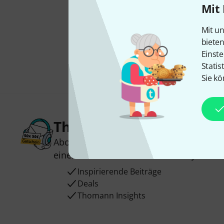
Mit 
Mit un
biete
Einste
Statis
Sie kö
Thomann Newsletter
Abonniere den Thomann Newsletter und
einen von
50 Gutscheinen
über jeweils
Inspirierende Beiträge
Deals
Thomann Insights