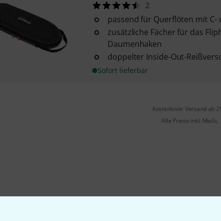
2
passend für Querflöten mit C-
zusätzliche Fächer für das Fli
Daumenhaken
doppelter Inside-Out-Reißvers
Sofort lieferbar
Kostenloser Versand ab 2
Alle Preise inkl. MwSt.