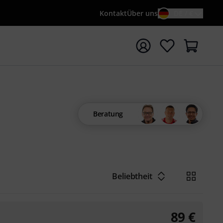
Kontakt
Über uns
DE / €
e mit Suchwort {searchTerm} starten
Beratung
Beliebtheit
89
€