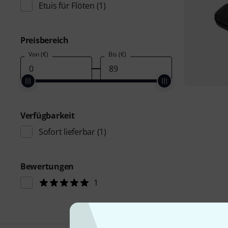
Etuis für Flöten
(1)
Preisbereich
Von (€)
Bis (€)
Verfügbarkeit
Sofort lieferbar
(1)
Bewertungen
1