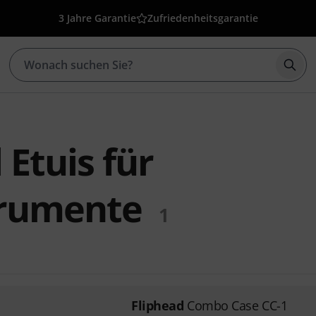
3 Jahre Garantie
Zufriedenheitsgarantie
Such
 Etuis für
trumente
1
Fliphead
Combo Case CC-1