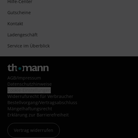
Hilfe-Center
Gutscheine
Kontakt
Ladengeschäft
Service im Überblick
AGB
/
Impressum
Datenschutzhinweise
Cookie-Einstellungen
Widerrufsrecht für Verbraucher
Bestellvorgang/Vertragsabschluss
Mängelhaftungsrecht
Erklärung zur Barrierefreiheit
Vertrag widerrufen