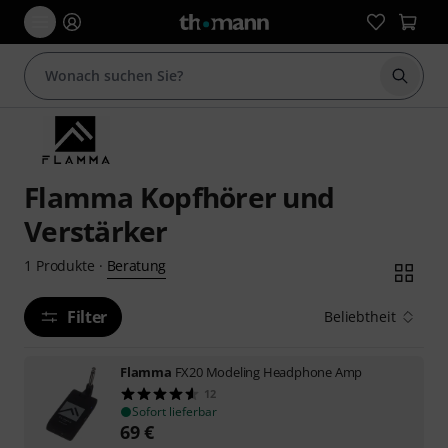
Suche 
Flamma Kopfhörer und
Verstärker
Beratung
1
Produkte
·
Filter
Beliebtheit
Flamma
FX20 Modeling Headphone Amp
12
Sofort lieferbar
69
€