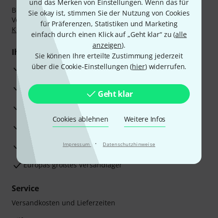
und das Merken von Einstellungen. Wenn das für
Bezahlen Sie vertraulich und sicher per Nachnahme,
Sie okay ist, stimmen Sie der Nutzung von Cookies
Vorkasse, PayPal, Amazon Pay,
Klarna Sofort bezahlen
,
für Präferenzen, Statistiken und Marketing
Klarna Ratenzahlung
oder Kreditkarte.
einfach durch einen Klick auf „Geht klar“ zu (
alle
anzeigen
).
Ihre Vorteile
Sie können Ihre erteilte Zustimmung jederzeit
über die Cookie-Einstellungen (
hier
) widerrufen.
3 Jahre Thomann Garantie
30 Tage Money-Back-Garantie
Geht klar
Reparaturservice
Cookies ablehnen
Weitere Infos
Beratung durch Fachexperten
·
Zufriedenheitsgarantie
Impressum
Datenschutzhinweise
Europas größtes Versandlager
Service
Versandkosten und Lieferzeiten