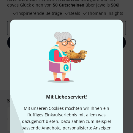
etwas Glück einen von
50 Gutscheinen
über jeweils
50€
!
Inspirierende Beiträge
Deals
Thomann Insights
E-Mail-Adresse
*
Jetzt anmelden
Mit Klick auf „Jetzt anmelden“ stimmen Sie dem Erhalt von E-Mail-
Werbung und einer Messung des E-Mail-Nutzungsverhaltens zu. Die
Abmeldung ist jederzeit möglich. Weitere Informationen finden Sie in
unseren
Datenschutzhinweisen
.
* Pflichtfeld
Mit Liebe serviert!
Sicher einkaufen & bezahlen
Mit unseren Cookies möchten wir Ihnen ein
fluffiges Einkaufserlebnis mit allem was
dazugehört bieten. Dazu zählen zum Beispiel
passende Angebote, personalisierte Anzeigen