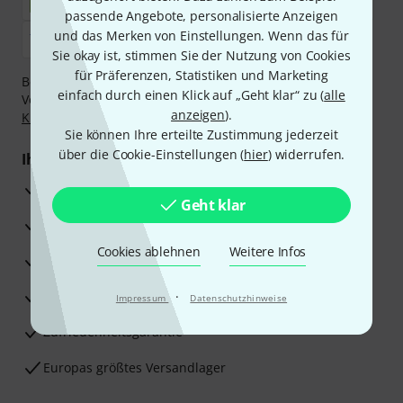
passende Angebote, personalisierte Anzeigen
und das Merken von Einstellungen. Wenn das für
Sie okay ist, stimmen Sie der Nutzung von Cookies
für Präferenzen, Statistiken und Marketing
Bezahlen Sie vertraulich und sicher per Nachnahme,
einfach durch einen Klick auf „Geht klar“ zu (
alle
Vorkasse, PayPal, Amazon Pay,
Klarna Sofort bezahlen
,
anzeigen
).
Klarna Ratenzahlung
oder Kreditkarte.
Sie können Ihre erteilte Zustimmung jederzeit
über die Cookie-Einstellungen (
hier
) widerrufen.
Ihre Vorteile
3 Jahre Thomann Garantie
Geht klar
30 Tage Money-Back-Garantie
Cookies ablehnen
Weitere Infos
Reparaturservice
Beratung durch Fachexperten
·
Impressum
Datenschutzhinweise
Zufriedenheitsgarantie
Europas größtes Versandlager