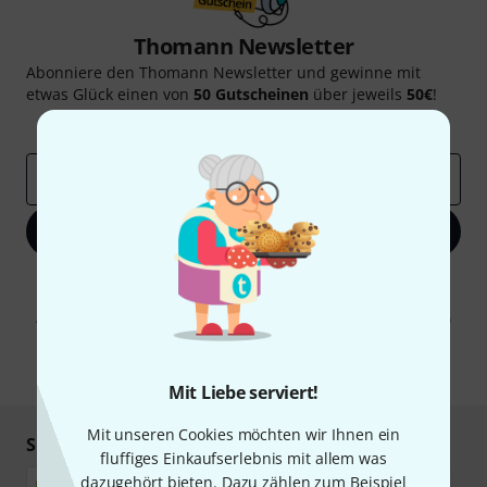
Thomann Newsletter
Abonniere den Thomann Newsletter und gewinne mit
etwas Glück einen von
50 Gutscheinen
über jeweils
50€
!
Inspirierende Beiträge
Deals
Thomann Insights
E-Mail-Adresse
*
Jetzt anmelden
Mit Klick auf „Jetzt anmelden“ stimmen Sie dem Erhalt von E-Mail-
Werbung und einer Messung des E-Mail-Nutzungsverhaltens zu. Die
Abmeldung ist jederzeit möglich. Weitere Informationen finden Sie in
unseren
Datenschutzhinweisen
.
* Pflichtfeld
Mit Liebe serviert!
Mit unseren Cookies möchten wir Ihnen ein
Sicher einkaufen & bezahlen
fluffiges Einkaufserlebnis mit allem was
dazugehört bieten. Dazu zählen zum Beispiel